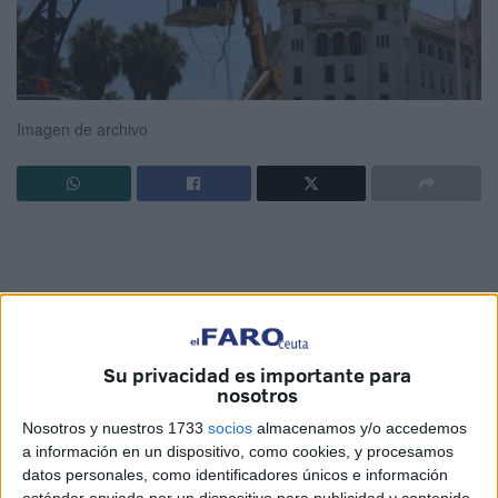
Imagen de archivo
La Confederación de Empresarios de Ceuta (CECE) ha
confeccionado un decálogo con diez medidas “urgentes” y
“concretas” que el nuevo Gobierno de España que salga
Su privacidad es importante para
nosotros
de las elecciones del próximo 23 de julio debería, desde
su punto de vista, atender para sentar los pilares de un
Nosotros y nuestros 1733
socios
almacenamos y/o accedemos
a información en un dispositivo, como cookies, y procesamos
desarrollo económico “sólido” de futuro para la ciudad.
datos personales, como identificadores únicos e información
estándar enviada por un dispositivo para publicidad y contenido