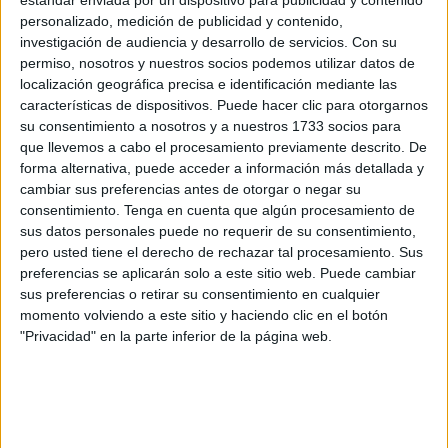
El PP ya se ha comprometido a incluir todas esas
personalizado, medición de publicidad y contenido,
demandas (son “altas, pero razonables”, han dicho los
investigación de audiencia y desarrollo de servicios.
Con su
últimos dirigentes nacionales del partido de Feijóo que
permiso, nosotros y nuestros socios podemos utilizar datos de
han pasado por Ceuta) en su programa.
localización geográfica precisa e identificación mediante las
características de dispositivos. Puede hacer clic para otorgarnos
su consentimiento a nosotros y a nuestros 1733 socios para
que llevemos a cabo el procesamiento previamente descrito. De
forma alternativa, puede acceder a información más detallada y
cambiar sus preferencias antes de otorgar o negar su
consentimiento.
Tenga en cuenta que algún procesamiento de
El PSOE, el otro partido al que las encuestas otorgan
sus datos personales puede no requerir de su consentimiento,
posibilidades de encabezar el próximo Ejecutivo central,
pero usted tiene el derecho de rechazar tal procesamiento. Sus
debe explicar durante la próxima campaña si las comparte
preferencias se aplicarán solo a este sitio web. Puede cambiar
sus preferencias o retirar su consentimiento en cualquier
y asume o no, así como por qué no ha sido posible
momento volviendo a este sitio y haciendo clic en el botón
atenderlas durante los últimos años si efectivamente las
"Privacidad" en la parte inferior de la página web.
considera viables y convenientes.