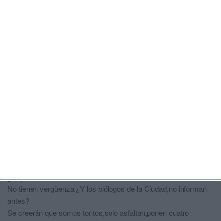
comentó:
hace 3 años
En otras ciudades de Europa, por el contrario, se están
plantando árboles por todas las calles para oxigenarlas, captar
el CO2 y ayudar a reducir las altas temperaturas aparejadas al
cambio climático.
Tan fácil como esto.
En vez de talar árboles ocúpense de zonas que hay que
desbrozar para evitar males peores.
Al final de la bajada de las carmelitas detrás del ed.Residencial
D.Alfonso ,los matojos secos, se podrían sustituir por un par de
arboles y plantas de fácil mantenimiento.
De vergüenza
comentó:
hace 3 años
¿Y que dicen los responsables de esta tala?
No tienen vergüenza.¿Y los biólogos de la Ciudad,no informan
antes?
Se creerán que somos tontos,solo asfaltan,ponen cuatro