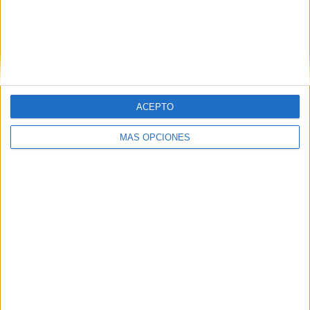
quince días. Cierto es que los árboles no votan, pero sí lo
hacemos quienes vivimos en Ceuta. Ojalá algún partido se
tome en serio la conservación y protección de nuestro
patrimonio natural y cultural más allá de eslóganes vacíos
y de ideas vanas sobre el medio ambiente y la cultura.
ACEPTO
MÁS OPCIONES
El cambio global en la tierra que ha provocado el ser