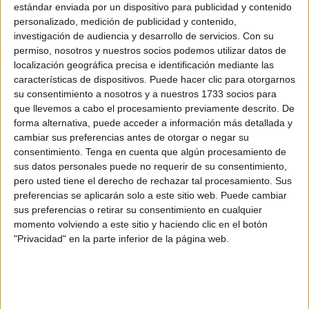
últimas víctimas de la sierra mecánica.
estándar enviada por un dispositivo para publicidad y contenido
personalizado, medición de publicidad y contenido,
Desde Septem Nostra manifestamos a este mismo medio
investigación de audiencia y desarrollo de servicios.
Con su
nuestro enfado por el nuevo arboricidio perpetrado en
permiso, nosotros y nuestros socios podemos utilizar datos de
localización geográfica precisa e identificación mediante las
Ceuta a lo que nos tienen acostumbrados quienes deben
características de dispositivos. Puede hacer clic para otorgarnos
velar por nuestro medio ambiente, incluyendo, claro está,
su consentimiento a nosotros y a nuestros 1733 socios para
el arbolado urbano. Según la normativa urbanística, las
que llevemos a cabo el procesamiento previamente descrito. De
talas de árboles en el área urbana no están permitidas y si
forma alternativa, puede acceder a información más detallada y
cambiar sus preferencias antes de otorgar o negar su
por alguna razón resulta imprescindible debe ser
consentimiento.
Tenga en cuenta que algún procesamiento de
justificada por un informe técnico emitido por un experto en
sus datos personales puede no requerir de su consentimiento,
la materia. No obstante, incluso en los casos justificados
pero usted tiene el derecho de rechazar tal procesamiento. Sus
(enfermedad del árbol, peligro para los viandantes, etc…),
preferencias se aplicarán solo a este sitio web. Puede cambiar
sus preferencias o retirar su consentimiento en cualquier
el lugar que ocupaba el árbol sacrificado debe servir para
momento volviendo a este sitio y haciendo clic en el botón
alojar otro ejemplar de similar porte. Esto es lo que dice la
"Privacidad" en la parte inferior de la página web.
normativa, pero ya sabemos que los primeros en incumplir
las normas son quienes tiene la obligación de velar porque
se respeten.