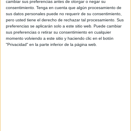
cambiar sus preferencias antes de otorgar o negar su
oposición para elaborar “un plan de revisión y
consentimiento.
Tenga en cuenta que algún procesamiento de
mantenimiento continuo de los
parques infantiles
” y otro
sus datos personales puede no requerir de su consentimiento,
“de mejora de las zonas de recreo de la ciudad para
pero usted tiene el derecho de rechazar tal procesamiento. Sus
preferencias se aplicarán solo a este sitio web. Puede cambiar
modernizarlos y ponerlos en valor como espacios de ocio,
sus preferencias o retirar su consentimiento en cualquier
de esparcimiento y de desarrollo de la creatividad de los
momento volviendo a este sitio y haciendo clic en el botón
niños”.
"Privacidad" en la parte inferior de la página web.
Más allá del revés político, el consejero de Servicios
Urbanos, Yamal Dris, ha recalcado que el Ejecutivo ya
está trabajando en la misma línea que apuntaba la
iniciativa defendida por Verdejo y ha explicado que
Obimace se encarga actualmente del mantenimiento de
los parques infantiles y de la reparación de cualquier
deficiencia por actos vandálicos o el uso, programa que se
va a reforzar “externalizándolo” mientras se avanza en la
renovación de los ubicados en barriadas repartidas por
toda la ciudad y en la instalación de otros nuevos.