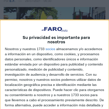
Por
E.F.
28/07/2021 - 06:30
Su privacidad es importante para
nosotros
Nosotros y nuestros 1733
socios
almacenamos y/o accedemos
a información en un dispositivo, como cookies, y procesamos
datos personales, como identificadores únicos e información
estándar enviada por un dispositivo para publicidad y contenido
personalizado, medición de publicidad y contenido,
Imagen de archivo
investigación de audiencia y desarrollo de servicios.
Con su
permiso, nosotros y nuestros socios podemos utilizar datos de
localización geográfica precisa e identificación mediante las
características de dispositivos. Puede hacer clic para otorgarnos
El
Pleno de la Asamblea
ha rechazado este miércoles
su consentimiento a nosotros y a nuestros 1733 socios para
con los votos en contra de PSOE, MDyC y Caballas y a
que llevemos a cabo el procesamiento previamente descrito. De
forma alternativa, puede acceder a información más detallada y
favor del
PP
y
Vox
una propuesta del segundo grupo de la