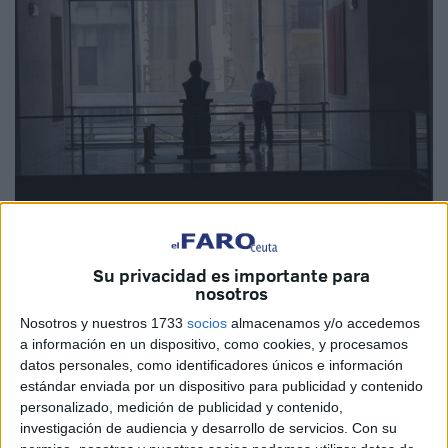
Imagen de archivo
Su privacidad es importante para
nosotros
Nosotros y nuestros 1733
socios
almacenamos y/o accedemos
El
Gobierno
de Ceuta mantendrá en fase de consulta
a información en un dispositivo, como cookies, y procesamos
pública hasta el próximo 4 de agosto su intención de
datos personales, como identificadores únicos e información
estándar enviada por un dispositivo para publicidad y contenido
elaborar un Reglamento de Transparencia, Acceso a la
personalizado, medición de publicidad y contenido,
Información y Buen Gobierno para la Ciudad. El objetivo
investigación de audiencia y desarrollo de servicios.
Con su
de la norma es “ampliar las obligaciones de información