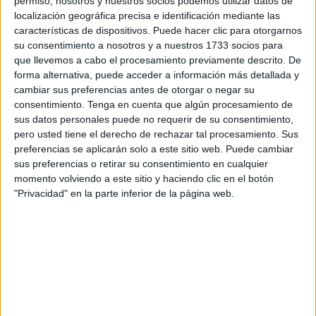
permiso, nosotros y nuestros socios podemos utilizar datos de
pública contenidas en la Ley de 2013 adaptándola a las
localización geográfica precisa e identificación mediante las
características de dispositivos. Puede hacer clic para otorgarnos
singularidades propias de la administración autonómica,
su consentimiento a nosotros y a nuestros 1733 socios para
así como de sus organismos y entidades dependientes”.
que llevemos a cabo el procesamiento previamente descrito. De
forma alternativa, puede acceder a información más detallada y
Según el documento elaborado por la Consejería de
cambiar sus preferencias antes de otorgar o negar su
Fomento
y Turismo, la necesidad de ese Reglamento
consentimiento.
Tenga en cuenta que algún procesamiento de
“viene derivada de una exigencia no sólo legal, sino
sus datos personales puede no requerir de su consentimiento,
pero usted tiene el derecho de rechazar tal procesamiento. Sus
también real, derivada del compromiso con la ciudadanía
preferencias se aplicarán solo a este sitio web. Puede cambiar
en su derecho de conocer la información pública como un
sus preferencias o retirar su consentimiento en cualquier
requisito de calidad y garantía por parte del Gobierno para
momento volviendo a este sitio y haciendo clic en el botón
promover un sistema más cercano que genere nuevos
"Privacidad" en la parte inferior de la página web.
espacios para la participación y mejore las exigencias de
rendición de cuentas”.
La principal aspiración de la regulación pretendida es
“transponer la normativa estatal al ordenamiento
municipal” e “implantar un portal de transparencia en el
que figure publicada la información exigida por la