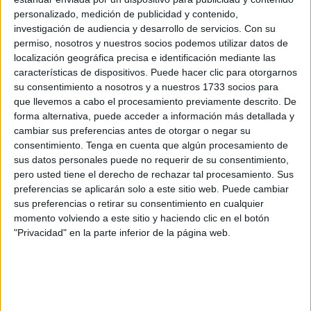
incrementa de manera considerable con la intención de
personalizado, medición de publicidad y contenido,
que todo esté preparado y en las
mejores condiciones
investigación de audiencia y desarrollo de servicios.
Con su
para los bañistas
.
permiso, nosotros y nuestros socios podemos utilizar datos de
localización geográfica precisa e identificación mediante las
características de dispositivos. Puede hacer clic para otorgarnos
su consentimiento a nosotros y a nuestros 1733 socios para
que llevemos a cabo el procesamiento previamente descrito. De
forma alternativa, puede acceder a información más detallada y
cambiar sus preferencias antes de otorgar o negar su
consentimiento.
Tenga en cuenta que algún procesamiento de
sus datos personales puede no requerir de su consentimiento,
pero usted tiene el derecho de rechazar tal procesamiento. Sus
preferencias se aplicarán solo a este sitio web. Puede cambiar
sus preferencias o retirar su consentimiento en cualquier
momento volviendo a este sitio y haciendo clic en el botón
"Privacidad" en la parte inferior de la página web.
En eso está trabajando precisamente la
Consejería de
Medio Ambiente y Servicios Urbanos
en las distintas