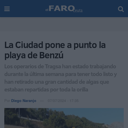
La Ciudad pone a punto la
playa de Benzú
Los operarios de Tragsa han estado trabajando
durante la última semana para tener todo listo y
han retirado una gran cantidad de algas que
estaban repartidas por toda la orilla
Por
Diego Naranjo
07/07/2024 - 17:35