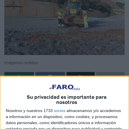
Imágenes cedidas
El tiempo veraniego hace que los
lugares de costas
Su privacidad es importante para
como Ceuta sean de los más demandados por la
nosotros
ciudadanía.
Nosotros y nuestros 1733
socios
almacenamos y/o accedemos
a información en un dispositivo, como cookies, y procesamos
Aunque se tenga un mantenimiento continuo durante todo
datos personales, como identificadores únicos e información
el año, cuando se acerca la fecha estival ese trabajo se
estándar enviada por un dispositivo para publicidad y contenido