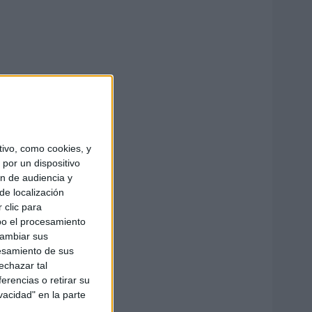
ivo, como cookies, y
por un dispositivo
ón de audiencia y
de localización
 clic para
bo el procesamiento
cambiar sus
esamiento de sus
echazar tal
erencias o retirar su
vacidad" en la parte