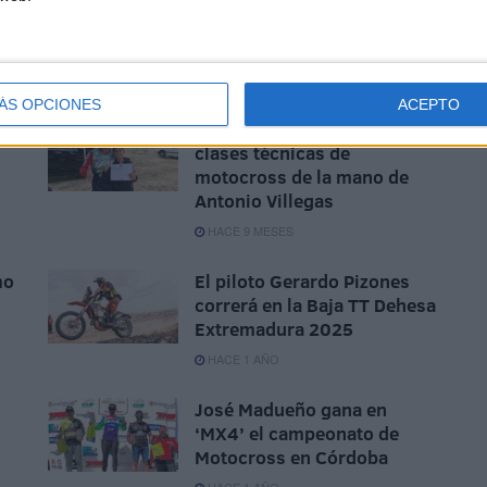
ÁS OPCIONES
ACEPTO
Pilotos ceutíes reciben
clases técnicas de
motocross de la mano de
Antonio Villegas
HACE 9 MESES
mo
El piloto Gerardo Pizones
correrá en la Baja TT Dehesa
Extremadura 2025
HACE 1 AÑO
José Madueño gana en
‘MX4’ el campeonato de
Motocross en Córdoba