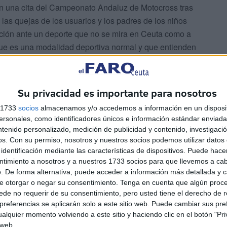
en una cita del Campeonato Andaluz de Motocross tras
as quejas de los usuarios y los padres de los niños
uación ante un deporte que no se mira en Ceuta como a
ue es una modalidad deportiva normal y que entienden
 una moto de cross.
Su privacidad es importante para nosotros
s 1733
socios
almacenamos y/o accedemos a información en un disposit
sonales, como identificadores únicos e información estándar enviada 
ntenido personalizado, medición de publicidad y contenido, investigaci
 tienen todo en regla puedan usar el circuito.
os.
Con su permiso, nosotros y nuestros socios podemos utilizar datos 
identificación mediante las características de dispositivos. Puede hacer
ntimiento a nosotros y a nuestros 1733 socios para que llevemos a ca
. De forma alternativa, puede acceder a información más detallada y 
e otorgar o negar su consentimiento.
Tenga en cuenta que algún proc
de no requerir de su consentimiento, pero usted tiene el derecho de r
referencias se aplicarán solo a este sitio web. Puede cambiar sus pref
alquier momento volviendo a este sitio y haciendo clic en el botón "Pri
 web.