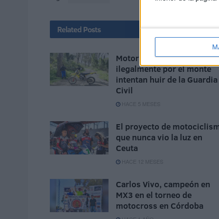
Related
Posts
M
Motoristas que circulaban
ilegalmente por el monte
intentan huir de la Guardia
Civil
HACE 5 MESES
El proyecto de motociclis
que nunca vio la luz en
Ceuta
HACE 12 MESES
Carlos Vivo, campeón en
MX3 en el torneo de
motocross en Córdoba