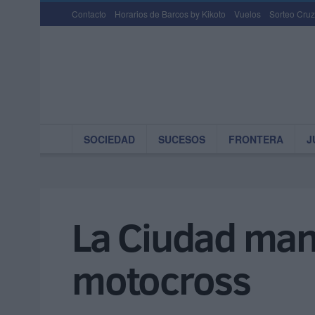
Contacto
Horarios de Barcos by Kikoto
Vuelos
Sorteo Cruz
SOCIEDAD
SUCESOS
FRONTERA
J
La Ciudad mant
motocross