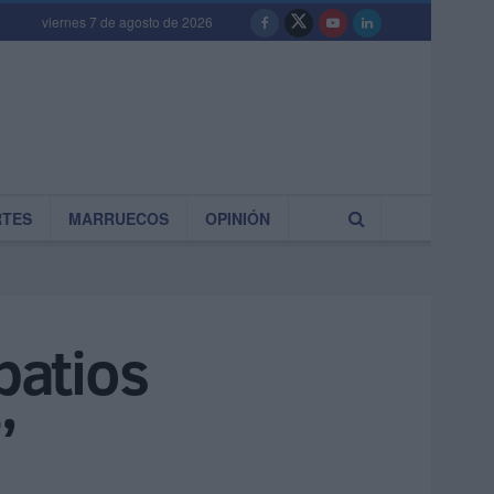
viernes 7 de agosto de 2026
RTES
MARRUECOS
OPINIÓN
patios
”