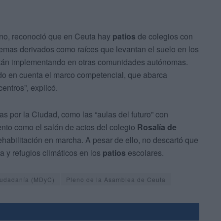
rno, reconoció que en Ceuta hay
patios
de colegios con
emas derivados como raíces que levantan el suelo en los
 están implementando en otras comunidades autónomas.
do en cuenta el marco competencial, que abarca
entros”, explicó.
s por la Ciudad, como las “aulas del futuro” con
ento como el salón de actos del colegio
Rosalía de
habilitación en marcha. A pesar de ello, no descartó que
 y refugios climáticos en los
patios
escolares.
Ciudadanía (MDyC)
Pleno de la Asamblea de Ceuta