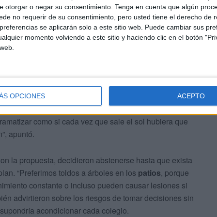
e otorgar o negar su consentimiento.
Tenga en cuenta que algún proc
de no requerir de su consentimiento, pero usted tiene el derecho de r
referencias se aplicarán solo a este sitio web. Puede cambiar sus pref
alquier momento volviendo a este sitio y haciendo clic en el botón "Pri
 web.
s coincidieron en que la situación afecta a casi todos los
ndo recordó que “todos los grupos hemos pedido lo
ÁS OPCIONES
ACEPTO
 Ortega y Gasset detectaron la total ausencia de zonas de
dramatizar como si cada vez que sale el sol hubiera que
n”, apuntó.
n la propuesta, decidieron abstenerse hasta que exista
plan. “Preferimos toldos a árboles en los
patios
, porque
nimiento constante o incluso pueden causar lesiones si
ién advirtieron sobre los riesgos de tomar decisiones sin
ue supondría acondicionar cada colegio.