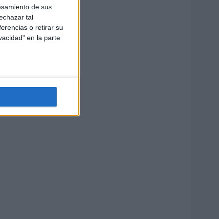
esamiento de sus
echazar tal
erencias o retirar su
vacidad" en la parte