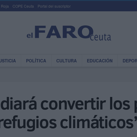
 Roja
COPE Ceuta
Portal del suscriptor
USTICIA
POLÍTICA
CULTURA
EDUCACIÓN
DEPO
diará convertir los 
refugios climáticos