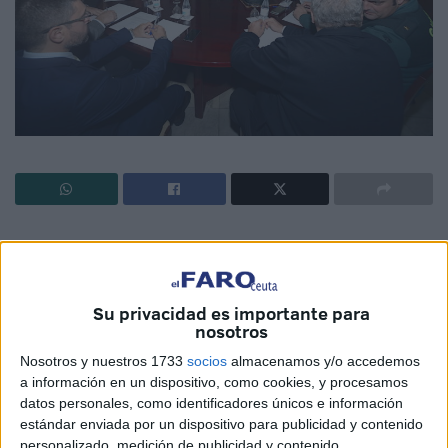
Aseguran en una nota conjunta que Ceuta
registra su mejor dato en los últimos 12
Su privacidad es importante para
años
nosotros
Nosotros y nuestros 1733
socios
almacenamos y/o accedemos
Mientras la calle protesta por la inseguridad y se prepara
a información en un dispositivo, como cookies, y procesamos
una concentración, las dos administraciones, presentes
datos personales, como identificadores únicos e información
ayer en la Junta Local de Seguridad, se defienden
estándar enviada por un dispositivo para publicidad y contenido
personalizado, medición de publicidad y contenido,