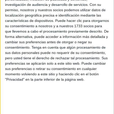
mostrando las estadísticas de criminalidad. “De acuerdo
investigación de audiencia y desarrollo de servicios.
Con su
con las últimas conocidas, Ceuta ha registrado la cifra más
permiso, nosotros y nuestros socios podemos utilizar datos de
baja en los últimos 12 años. De hecho, esa tasa,
localización geográfica precisa e identificación mediante las
exceptuados los delitos que están relacionados con la
características de dispositivos. Puede hacer clic para otorgarnos
su consentimiento a nosotros y a nuestros 1733 socios para
frontera y el puerto, se sitúa sensiblemente por debajo de
que llevemos a cabo el procesamiento previamente descrito. De
la media nacional. En lo que llevamos de año, las
forma alternativa, puede acceder a información más detallada y
infracciones penales en Ceuta se han reducido en un 6,1
cambiar sus preferencias antes de otorgar o negar su
% respecto al mismo periodo del año anterior”, exponen en
consentimiento.
Tenga en cuenta que algún procesamiento de
sus datos personales puede no requerir de su consentimiento,
un comunicado oficial. Datos que chocan con los atracos
pero usted tiene el derecho de rechazar tal procesamiento. Sus
que, ya prácticamente a diario, están denunciando las
preferencias se aplicarán solo a este sitio web. Puede cambiar
propias víctimas bien a través de los medios de
sus preferencias o retirar su consentimiento en cualquier
comunicación o por redes sociales.
momento volviendo a este sitio y haciendo clic en el botón
"Privacidad" en la parte inferior de la página web.
Presidente y delegado han coincidido en su respaldo y
reconocimiento a todos los Cuerpos, a los que han
felicitado por su esfuerzo y eficacia “en el desarrollo de
una tarea que en Ceuta es especialmente compleja como
consecuencia de lo extraordinario del hecho fronterizo” y,