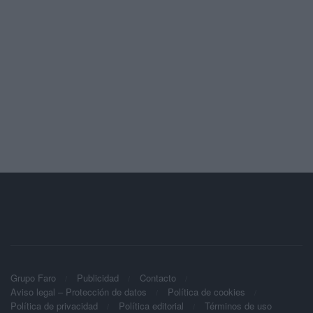
Grupo Faro
Publicidad
Contacto
Aviso legal – Protección de datos
Política de cookies
Política de privacidad
Política editorial
Términos de uso