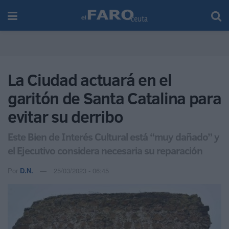
La Ciudad actuará en el
garitón de Santa Catalina para
evitar su derribo
Este Bien de Interés Cultural está “muy dañado” y
el Ejecutivo considera necesaria su reparación
Por
D.N.
25/03/2023 - 06:45