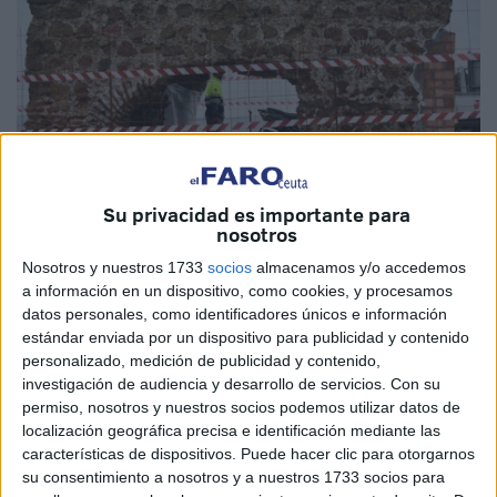
Su privacidad es importante para
nosotros
Imagen de archivo
Nosotros y nuestros 1733
socios
almacenamos y/o accedemos
a información en un dispositivo, como cookies, y procesamos
datos personales, como identificadores únicos e información
estándar enviada por un dispositivo para publicidad y contenido
Una de las imágenes más desoladoras en Ceuta era ver
personalizado, medición de publicidad y contenido,
cómo se caía sin que nadie hiciera nada por un Bien de
investigación de audiencia y desarrollo de servicios.
Con su
Interés Cultural (
BIC
) como es el garitón de
Santa
permiso, nosotros y nuestros socios podemos utilizar datos de
localización geográfica precisa e identificación mediante las
Catalina
. Este periódico lo denunció en múltiples
características de dispositivos. Puede hacer clic para otorgarnos
ocasiones, al igual que Septem Nostra, y ahora el
su consentimiento a nosotros y a nuestros 1733 socios para
Ejecutivo local, después de que
acordonara la zona hace