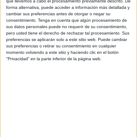
que llevemos a cabo el procesamiento previamente descrito. De
unos meses
, ha sacado a licitación las obras de
forma alternativa, puede acceder a información más detallada y
consolidación de esta enclave ceutí.
cambiar sus preferencias antes de otorgar o negar su
consentimiento.
Tenga en cuenta que algún procesamiento de
La construcción se localiza en el frente este de la
sus datos personales puede no requerir de su consentimiento,
pero usted tiene el derecho de rechazar tal procesamiento. Sus
península del
Hacho
de Ceuta, próximo al cementerio de
preferencias se aplicarán solo a este sitio web. Puede cambiar
Santa Catalina, en una situación dominante sobre la playa
sus preferencias o retirar su consentimiento en cualquier
en las cercanías de la punta de Santa Catalina.
momento volviendo a este sitio y haciendo clic en el botón
"Privacidad" en la parte inferior de la página web.
La construcción de diversos servicios como el cementerio
o la antigua planta de tratamiento de residuos sólidos
urbanos han ocasionado que el entorno se haya visto muy
afectado. En concreto, el garitón se ha quedado aislado
dentro recorrido peatonal del parque urbana de Santa
Catalina. “Su nivel de utilización a origen ha quedado
desvirtuado debido al nivel de rellenos alcanzado tras la
manipulación del terreno”, así reza el pliego.
El plan especial de las fortificaciones del recinto del Hacho