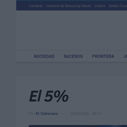
Contacto
Horarios de Barcos by Kikoto
Vuelos
Sorteo Cruz
SOCIEDAD
SUCESOS
FRONTERA
J
El 5%
Por
El Cañonazo
30/06/2025 - 08:14