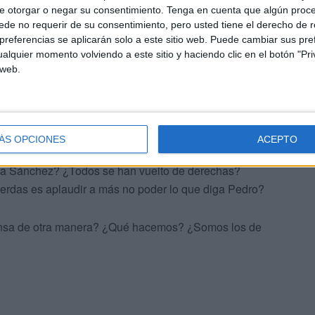
e otorgar o negar su consentimiento.
Tenga en cuenta que algún proc
de no requerir de su consentimiento, pero usted tiene el derecho de r
los unos y con los otros, nadar y guardar la ropa sigue
referencias se aplicarán solo a este sitio web. Puede cambiar sus pref
alquier momento volviendo a este sitio y haciendo clic en el botón "Pri
os tiene acostumbrados.
 web.
ra dejar la Moncloa, someterse a una moción de
to o sustituta consensuado que le de fuerza al partido,
uropa.
ÁS OPCIONES
ACEPTO
en a Sánchez? ¿Todos se han vuelto de derechas?
ierdas es aplaudir a más no poder lo que diga Pedro?
piensa de otra manera? ¿Qué hacemos? ¿Somos los de