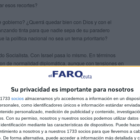
ar esos recortes?
e gobierno? ¿Querrá quedar bien con Dios y con el
lanzando tinta para que nadie sepa de su paradero
 la política nacional no sea un tema prioritario?
ido Socialista. Con Israel pasa lo mismo. En términos
 son de normalidad diplomática, aunque con tensiones en
lomáticas con Israel, pero ha mostrado una postura
alestinos y ha apoyado el reconocimiento de Palestina como
 genocidio y de crímenes contra la humanidad y a
Su privacidad es importante para nosotros
aciones diplomáticas con el Estado Genocida? ¿Qué
s 1733
socios
almacenamos y/o accedemos a información en un disposit
e los crímenes de guerra?
sonales, como identificadores únicos e información estándar enviada 
ntenido personalizado, medición de publicidad y contenido, investigaci
os.
Con su permiso, nosotros y nuestros socios podemos utilizar datos 
identificación mediante las características de dispositivos. Puede hacer
ntimiento a nosotros y a nuestros 1733 socios para que llevemos a ca
. De forma alternativa, puede acceder a información más detallada y 