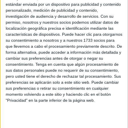
cabo el próximo mes de mayo en el
Instituto de
estándar enviada por un dispositivo para publicidad y contenido
personalizado, medición de publicidad y contenido,
Educación Secundaria Almina
.
investigación de audiencia y desarrollo de servicios.
Con su
permiso, nosotros y nuestros socios podemos utilizar datos de
En este sentido, desde la organización informaran que la
localización geográfica precisa e identificación mediante las
jornada contó con la participación de más de 70
características de dispositivos. Puede hacer clic para otorgarnos
estudiantes
en distintas modalidades, “demostrando un
su consentimiento a nosotros y a nuestros 1733 socios para
alto nivel de preparación y compromiso”, señalan.
que llevemos a cabo el procesamiento previamente descrito. De
forma alternativa, puede acceder a información más detallada y
Varias fueron las pruebas que se desarrollaron en las
cambiar sus preferencias antes de otorgar o negar su
diferentes especialidades, entre las que se encontraban
consentimiento.
Tenga en cuenta que algún procesamiento de
sus datos personales puede no requerir de su consentimiento,
Desarrollo Web
;
TIC: Administración de Sistemas en
pero usted tiene el derecho de rechazar tal procesamiento. Sus
Red; y Animación. Asimismo, también se realizó la
preferencias se aplicarán solo a este sitio web. Puede cambiar
exhibición de Ofimática Administrativa
.
sus preferencias o retirar su consentimiento en cualquier
momento volviendo a este sitio y haciendo clic en el botón
El desarrollo de las pruebas
"Privacidad" en la parte inferior de la página web.
Las pruebas se realizaron entre las 11.30 y las 18.30
horas, salvo en la modalidad de Videojuegos, que se