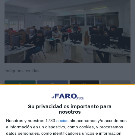
Imágenes cedidas
El
Centro Integrado de Formación Profesional nº 1
Su privacidad es importante para
(CIFP)
de Ceuta acogió, este pasado jueves, la fase previa
nosotros
clasificatoria para la competición
Ceuta Skills
, un evento
Nosotros y nuestros 1733
socios
almacenamos y/o accedemos
realizado con el objetivo de
estimular la inventiva del
a información en un dispositivo, como cookies, y procesamos
alumnado, profesorado y empresas
, que se llevará a
datos personales, como identificadores únicos e información