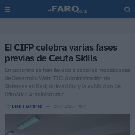
El CIFP celebra varias fases
previas de Ceuta Skills
En concreto se han llevado a cabo las modalidades
de Desarrollo Web; TIC: Administración de
Sistemas en Red; Animación; y la exhibición de
Ofimática Administrativa
Por
Beatriz Martínez
25/04/2025 - 18:14