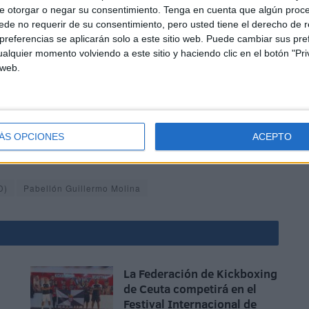
e otorgar o negar su consentimiento.
Tenga en cuenta que algún proc
de no requerir de su consentimiento, pero usted tiene el derecho de r
referencias se aplicarán solo a este sitio web. Puede cambiar sus pref
alquier momento volviendo a este sitio y haciendo clic en el botón "Pri
 web.
e han visto afectadas por el coronavirus, ya que el Club
cerrar hasta en dos ocasiones por detectarse positivo
ÁS OPCIONES
ACEPTO
s hace que también toque muy de cerca al deporte ceutí
D)
Pabellón Guillermo Molina
La Federación de Kickboxing
de Ceuta competirá en el
Festival Internacional de