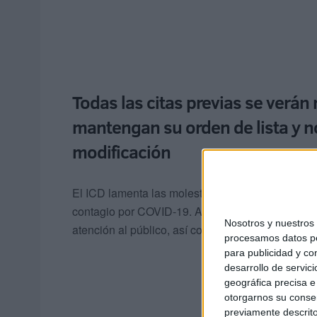
Todas las citas previas se verán
mantengan su orden de lista y n
modificación
El ICD lamenta las molestias, pero asegura que, 
contagio por COVID-19. Ante cualquier inconveni
Nosotros y nuestro
atención al público, así como su correo electróni
procesamos datos per
para publicidad y co
desarrollo de servici
geográfica precisa e 
otorgarnos su conse
previamente descrito