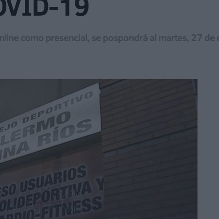
COVID-19
o online como presencial, se pospondrá al martes, 27 de