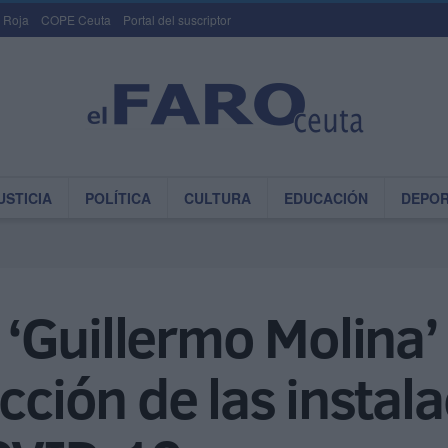
 Roja
COPE Ceuta
Portal del suscriptor
USTICIA
POLÍTICA
CULTURA
EDUCACIÓN
DEPO
l ‘Guillermo Molina’
cción de las instal