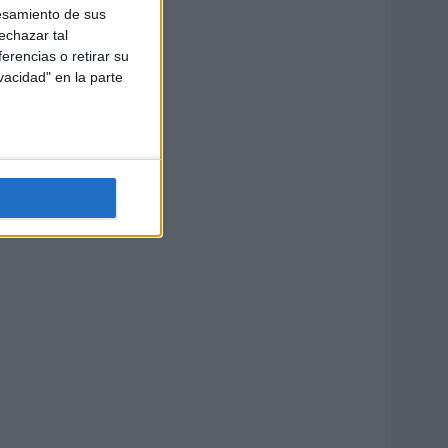
esamiento de sus
echazar tal
erencias o retirar su
vacidad" en la parte