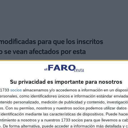
 modificadas para que los inscritos
o se vean afectados por esta
ante todo, debe proteger a la ciudadanía de un posible
Su privacidad es importante para nosotros
ente, el ICD pone a su disposición su teléfono de
s 1733
socios
almacenamos y/o accedemos a información en un disposit
co.
sonales, como identificadores únicos e información estándar enviada 
ntenido personalizado, medición de publicidad y contenido, investigaci
os.
Con su permiso, nosotros y nuestros socios podemos utilizar datos 
identificación mediante las características de dispositivos. Puede hacer
ntimiento a nosotros y a nuestros 1733 socios para que llevemos a ca
. De forma alternativa, puede acceder a información más detallada y 