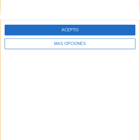
HACE 13 MINUTOS
El comentario inocente
HACE 13 MINUTOS
ACEPTO
Lo que nos debe importar ahora
MÁS OPCIONES
HACE 13 MINUTOS
El orgullo de ser de Ceuta
HACE 14 MINUTOS
Lunes 10 de agosto de 2026
HACE 14 MINUTOS
Comments
2
Fernando Vázquez Mota
comentó:
hace 5 años
Querido profesor: estoy totalmente de acuerdo en que la