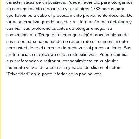
características de dispositivos. Puede hacer clic para otorgarnos
complejidad de los problemas de estos tiempos, opino que
su consentimiento a nosotros y a nuestros 1733 socios para
es imprescindible que los políticos tengan en cuenta los
que llevemos a cabo el procesamiento previamente descrito. De
conocimientos de los científicos y de los técnicos que
forma alternativa, puede acceder a información más detallada y
conocen la complejidad de los asuntos relacionados con
cambiar sus preferencias antes de otorgar o negar su
consentimiento.
Tenga en cuenta que algún procesamiento de
el bienestar que todos se proponen lograr.
sus datos personales puede no requerir de su consentimiento,
pero usted tiene el derecho de rechazar tal procesamiento. Sus
Si el desarrollo científico y tecnológico siempre ha
preferencias se aplicarán solo a este sitio web. Puede cambiar
determinado los cambios que ha experimentado la
sus preferencias o retirar su consentimiento en cualquier
sociedad, en estos momentos en los que la comunicación
momento volviendo a este sitio y haciendo clic en el botón
es instantánea su influencia en la economía y en la cultura
"Privacidad" en la parte inferior de la página web.
es directa e imparable.
Declaro de manera clara que el
pueblo es el sujeto de la
soberanía y, por lo tanto, él debe
ser el protagonista en la
orientación para solucionar los