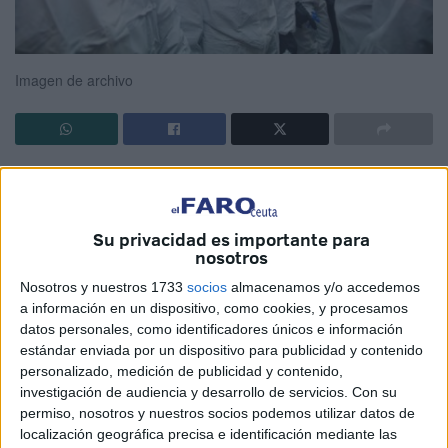
Imagen de archivo
No tengo inconvenientes -estimado Vicente- en responder
a tu pregunta sobre la relación que en la actualidad han de
mantener los políticos con los científicos y con los
Su privacidad es importante para
técnicos. Vaya por delante, en primer lugar, que no
nosotros
defiendo el despotismo ilustrado, ni siquiera el que
Nosotros y nuestros 1733
socios
almacenamos y/o accedemos
protagonizó Carlos III de España a pesar de que
a información en un dispositivo, como cookies, y procesamos
datos personales, como identificadores únicos e información
reconozco que contribuyó al progreso cultural. Declaro de
estándar enviada por un dispositivo para publicidad y contenido
manera clara que el pueblo es el sujeto de la soberanía y,
personalizado, medición de publicidad y contenido,
por lo tanto, él debe ser el protagonista en la orientación
investigación de audiencia y desarrollo de servicios.
Con su
para solucionar los asuntos culturales, sociales,
permiso, nosotros y nuestros socios podemos utilizar datos de
económicos y políticos. Pero, teniendo en cuenta la
localización geográfica precisa e identificación mediante las