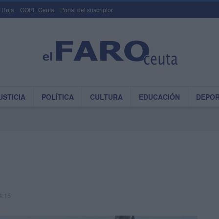
 Roja
COPE Ceuta
Portal del suscriptor
USTICIA
POLÍTICA
CULTURA
EDUCACIÓN
DEPO
4:15