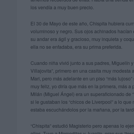
los vendía a muy buen precio.
El 30 de Mayo de este año, Chispita hubiera cum
voluminoso y negro. Sus ojos achinados hacían q
su andar era ágil y gracioso, muy inquieta y co
ella no se enfadaba, era su prima preferida.
Cuando niña vivió junto a sus padres, Miguelín y
Villajovita”, primero en una casita muy modesta al
Mari, pero más adelante en un piso “más lujoso” s
muy feliz, yo diría que más en la primera, más a
Milán (Miguel Ángel) era un superaficionado de “T
si le gustaban los “chicos de Liverpool” a lo qu
estaba escuchándolos por la mañana, por la tarde
“Chispita” estudió Magisterio pero apenas lo eje
ellos. Tuvo a Merceditas y Juanito, eran sus “te