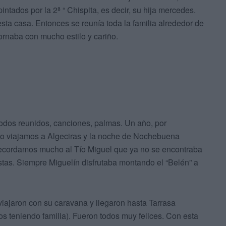
intados por la 2ª “ Chispita, es decir, su hija mercedes.
sta casa. Entonces se reunía toda la familia alrededor de
rnaba con mucho estilo y cariño.
todos reunidos, canciones, palmas. Un año, por
y yo viajamos a Algeciras y la noche de Nochebuena
ecordamos mucho al Tío Miguel que ya no se encontraba
estas. Siempre Miguelín disfrutaba montando el “Belén” a
 viajaron con su caravana y llegaron hasta Tarrasa
s teniendo familia). Fueron todos muy felices. Con esta