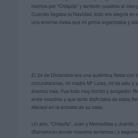
hechos por “Chispita” y también cuadros al óleo p
Cuando llegaba la Navidad, todo era alegría en e
una enorme mesa que mi prima organizaba y ado
El 24 de Diciembre era una auténtica fiesta con 
circunstancias, mi madre Mª Luisa, mi tía satu 
éramos más. Fue todo muy bonito y acogedor. R
entre nosotros y que tanto disfrutaba de estas fi
Marisol en la entrada de su casa.
Un año, “Chispita”, Juan y Merceditas y Juanito,
(Barcelona) donde nosotros teníamos ( y seguimo