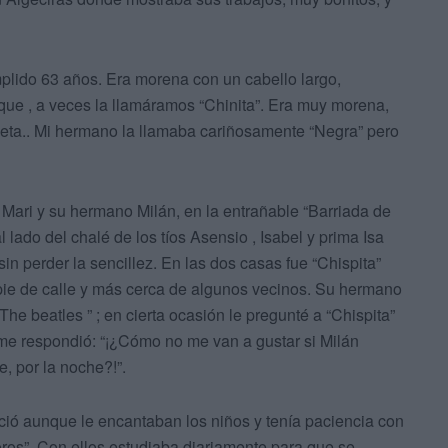
plido 63 años. Era morena con un cabello largo,
ue , a veces la llamáramos “Chinita”. Era muy morena,
queta.. Mi hermano la llamaba cariñosamente “Negra” pero
 Mari y su hermano Milán, en la entrañable “Barriada de
 lado del chalé de los tíos Asensio , Isabel y prima Isa
in perder la sencillez. En las dos casas fue “Chispita”
 pie de calle y más cerca de algunos vecinos. Su hermano
he beatles ” ; en cierta ocasión le pregunté a “Chispita”
e me respondió: “¡¿Cómo no me van a gustar si Milán
, por la noche?!”.
rció aunque le encantaban los niños y tenía paciencia con
soros”. Con ellos estudiaba diariamente para que se