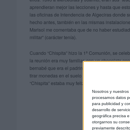
aprendieran mejor las lecciones y hasta que esto
las oficinas de Intendencia de Algeciras donde s
hecho antes, también en las mismas instalacione
Marisol me comentaba que de no haber estudiado 
militar” (carácter tenía).
Cuando “Chispita” hizo la 1ª Comunión, se celebr
la reunión era muy familiar, con un chocolate co
bernabé que era el padrino de Marisol junto a mi 
tirar monedas en el suelo para que las cogieran l
“Chispita” estaba muy feliz ;los vecinos partici
Nosotros y nuestro
procesamos datos per
para publicidad y co
desarrollo de servici
geográfica precisa e 
otorgarnos su conse
previamente descrito