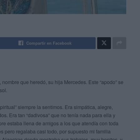
Compartir en Facebook
, nombre que heredó, su hija Mercedes. Este “apodo” se
sol.
iritual” siempre la sentimos. Era simpática, alegre,
dos. Era tan “dadivosa” que no tenía nada para ella y
re estaba llena de amigos a los que atendía con toda
 pero regalaba casi todo, por supuesto mi familia
 Algeciras donde mostraba sus trabajos, muy bonitos, y