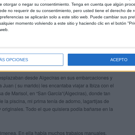
avegar. Su marido y ella se
e otorgar o negar su consentimiento.
Tenga en cuenta que algún proc
de no requerir de su consentimiento, pero usted tiene el derecho de r
 que bautizaron con el nombre de
referencias se aplicarán solo a este sitio web. Puede cambiar sus pref
alquier momento volviendo a este sitio y haciendo clic en el botón "Pri
 web.
 y ella se compraron un barquito con el que
bre de “Chispita”. Algunas veces venían a Ceuta con la
ÁS OPCIONES
ACEPTO
íamos alguna que otra visita y merendábamos en el barco.
esplazaban desde Algeciras en sus embarcaciones y
 Juan ( su marido) les encantaba viajar a Ibiza con el
a de Marisol, en “San García”(Algeciras), donde tan
 la piscina, mi prima tenía de adorno, lagartijas de
y originales. Todo el que quisiera podía bañarse en la
himenea. En ella había muchos trabajos manuales,