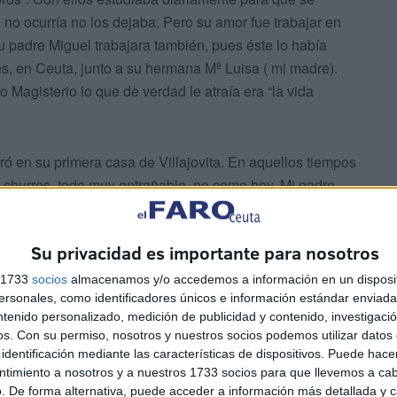
 no ocurría no los dejaba. Pero su amor fue trabajar en
u padre Miguel trabajara también, pues éste lo había
s, en Ceuta, junto a su hermana Mª Luisa ( mi madre).
Magisterio lo que de verdad le atraía era “la vida
ó en su primera casa de Villajovita. En aquellos tiempos
n churros, todo muy entrañable, no como hoy. Mi padre,
Madre, MªLuisa, por la tarde salió a la calle y empezó a
os chiquillos de la barriada. Fue muy divertido. Y
Su privacidad es importante para nosotros
paron de aquellos entrañables momentos.
s 1733
socios
almacenamos y/o accedemos a información en un disposit
sonales, como identificadores únicos e información estándar enviada 
ntenido personalizado, medición de publicidad y contenido, investigaci
os.
Con su permiso, nosotros y nuestros socios podemos utilizar datos 
identificación mediante las características de dispositivos. Puede hacer
ntimiento a nosotros y a nuestros 1733 socios para que llevemos a ca
. De forma alternativa, puede acceder a información más detallada y 