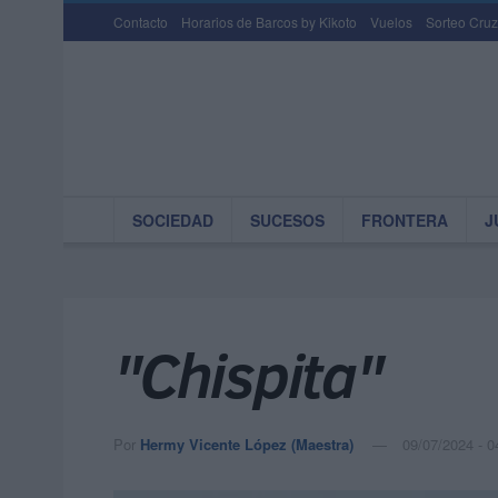
Contacto
Horarios de Barcos by Kikoto
Vuelos
Sorteo Cruz
SOCIEDAD
SUCESOS
FRONTERA
J
"Chispita"
Por
Hermy Vicente López (Maestra)
09/07/2024 - 0