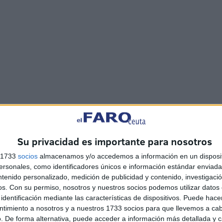
trabajar junto a Marruecos para implementar los
omo el Foro de Cooperación China-África y el Foro de
Su privacidad es importante para nosotros
ortancia de fortalecer la colaboración dentro del marco
s 1733
socios
almacenamos y/o accedemos a información en un disposit
cto estratégico que busca conectar economías y fomentar el
sonales, como identificadores únicos e información estándar enviada 
ntenido personalizado, medición de publicidad y contenido, investigaci
os.
Con su permiso, nosotros y nuestros socios podemos utilizar datos 
identificación mediante las características de dispositivos. Puede hacer
ntimiento a nosotros y a nuestros 1733 socios para que llevemos a ca
. De forma alternativa, puede acceder a información más detallada y 