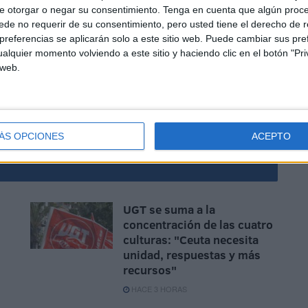
e otorgar o negar su consentimiento.
Tenga en cuenta que algún proc
de no requerir de su consentimiento, pero usted tiene el derecho de r
referencias se aplicarán solo a este sitio web. Puede cambiar sus pref
ociación estratégica con Marruecos, sino que también se
alquier momento volviendo a este sitio y haciendo clic en el botón "Pri
 web.
a eliminación de visados y la ampliación de los períodos
cilitar el intercambio de personas e ideas, impulsando
ÁS OPCIONES
ACEPTO
UGT se suma a la
concentración de las cuatro
culturas: "Ceuta necesita
unidad, respuestas y más
recursos"
HACE 3 HORAS