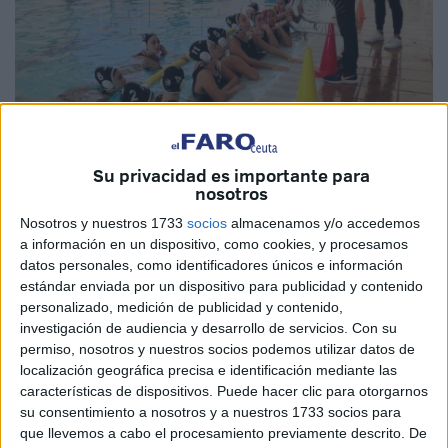
Su privacidad es importante para
Imagen de archivo
nosotros
Nosotros y nuestros 1733
socios
almacenamos y/o accedemos
a información en un dispositivo, como cookies, y procesamos
datos personales, como identificadores únicos e información
El equipo absoluto femenino ha debutado con una
estándar enviada por un dispositivo para publicidad y contenido
abultada derrota frente al
Club Natación Molins de Rei
personalizado, medición de publicidad y contenido,
por un marcador de 20-3 en el encuentro de la primera
investigación de audiencia y desarrollo de servicios.
Con su
permiso, nosotros y nuestros socios podemos utilizar datos de
jornada del grupo B de la fase de ascenso a Primera
localización geográfica precisa e identificación mediante las
División Femenina.
características de dispositivos. Puede hacer clic para otorgarnos
su consentimiento a nosotros y a nuestros 1733 socios para
El conjunto dirigido por Juan Ramón León ha sido inferior
que llevemos a cabo el procesamiento previamente descrito. De