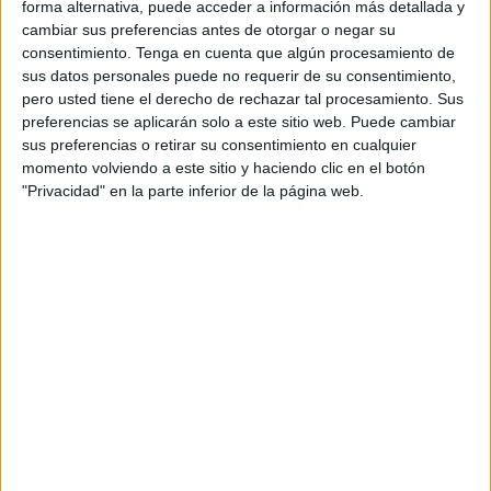
al organizador de la fase y se ha visto superado con
forma alternativa, puede acceder a información más detallada y
mucha claridad y prueba de ello es que al final del primer
cambiar sus preferencias antes de otorgar o negar su
consentimiento.
Tenga en cuenta que algún procesamiento de
cuarto las catalanas ya ganaban por 7-0.
sus datos personales puede no requerir de su consentimiento,
pero usted tiene el derecho de rechazar tal procesamiento. Sus
El CN Molins de Rei en este primer cuarto prácticamente
preferencias se aplicarán solo a este sitio web. Puede cambiar
ha contado por goles todos sus ataques y con el 4-0 en
sus preferencias o retirar su consentimiento en cualquier
contra el técnico ha pedido un tiempo muerto para parar el
momento volviendo a este sitio y haciendo clic en el botón
partido sin suerte.
"Privacidad" en la parte inferior de la página web.
El segundo cuarto fue algo mejor para las de Ceuta pero
las catalanas siguieron aumentando el marcador
imponiéndose por un parcial de 3-1 para dejar al descanso
el partido sentenciado a su favor por un claro marcador de
10-1.
El único tanto caballa de este primer tiempo llegó cuando
las catalanas ganaban por 10-0 aunque antes habían
desaprovechado las ceutíes un penalti a favor que paró la
portera.