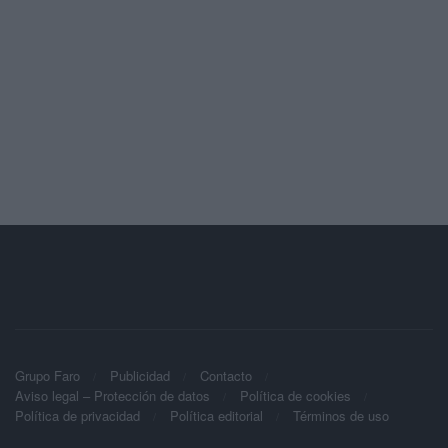
Grupo Faro
Publicidad
Contacto
Aviso legal – Protección de datos
Política de cookies
Política de privacidad
Política editorial
Términos de uso