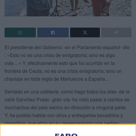
El presidente del Gobierno -en el Parlamento español- dio
: «Esto no es una crisis de emigratoria; sino es algo
más…» Y, efectivamente esto que ha ocurrido en la
frontera de Ceuta, no es una crisis emigratoria; sino un
chantaje en toda regla de Marruecos a España…
Sentado en una cafetería -como hago todos los días- de la
calle Sánchez Prado -gran vía- he visto pasar a cientos de
muchachos del país vecino en dirección a ninguna parte.
Y, he podido hablar con ellos y entregarles bocadillos y
cigarrillos, que ellos en su desesperación nos pedían.
Nada hay más triste que columbrar a esta riada humana