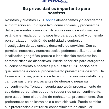
pasar sin nada que llevarse a la boca. Era la viva imagen
Su privacidad es importante para
nosotros
de la desesperación, de unos muchachos engañados, y
maltratados, y abandonados por un Gobierno «canalla»,
Nosotros y nuestros 1731
socios
almacenamos y/o accedemos
qué, para conseguir sus fines, manda a su juventud en
a información en un dispositivo, como cookies, y procesamos
datos personales, como identificadores únicos e información
edad escolar a estrellarse contra las vallas de la frontera…
estándar enviada por un dispositivo para publicidad y contenido
personalizado, medición de publicidad y contenido,
Margarita Robles -ministra de Defensa, lo acaba de decir:
investigación de audiencia y desarrollo de servicios.
Con su
«Esto es un chantaje del Gobierno de Marruecos a
permiso, nosotros y nuestros socios podemos utilizar datos de
España, que utiliza a menores de su propio país al margen
localización geográfica precisa e identificación mediante las
del Derecho Internacional Humanitario para conseguir
características de dispositivos. Puede hacer clic para otorgarnos
su consentimiento a nosotros y a nuestros 1731 socios para
ventajas económicas con una metodología claramente
que llevemos a cabo el procesamiento previamente descrito. De
bien proyectada y ejecutada».
forma alternativa, puede acceder a información más detallada y
cambiar sus preferencias antes de otorgar o negar su
Y, no hay dudas, Marruecos ha utilizado a sus menores y a
consentimiento.
Tenga en cuenta que algún procesamiento de
familias enteras para que «invadan Ceuta, en una acción
sus datos personales puede no requerir de su consentimiento,
vomitiva sin precedentes a la historia y el devenir
pero usted tiene el derecho de rechazar tal procesamiento. Sus
preferencias se aplicarán solo a este sitio web. Puede cambiar
internacional.
sus preferencias o retirar su consentimiento en cualquier