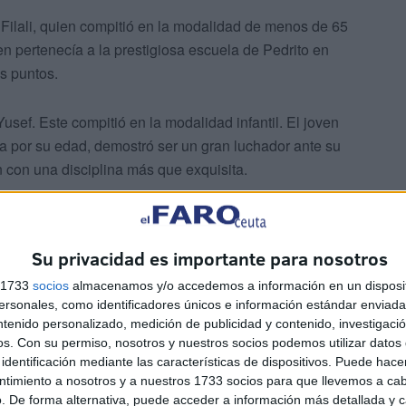
 Filali, quien compitió en la modalidad de menos de 65
ien pertenecía a la prestigiosa escuela de Pedrito en
os puntos.
Yusef. Este compitió en la modalidad infantil. El joven
cia por su edad, demostró ser un gran luchador ante su
 con una disciplina más que exquisita.
Su privacidad es importante para nosotros
s 1733
socios
almacenamos y/o accedemos a información en un disposit
sonales, como identificadores únicos e información estándar enviada 
ptima edición de Muaythai profesional y amateur
ntenido personalizado, medición de publicidad y contenido, investigaci
os.
Con su permiso, nosotros y nuestros socios podemos utilizar datos 
ran nivel, dejando el nombre de Ceuta bastante alto en
identificación mediante las características de dispositivos. Puede hacer
ntimiento a nosotros y a nuestros 1733 socios para que llevemos a ca
. De forma alternativa, puede acceder a información más detallada y 