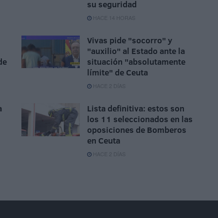
su seguridad
HACE 14 HORAS
Vivas pide "socorro" y
"auxilio" al Estado ante la
de
situación "absolutamente
límite" de Ceuta
HACE 2 DÍAS
a
Lista definitiva: estos son
los 11 seleccionados en las
oposiciones de Bomberos
en Ceuta
HACE 2 DÍAS