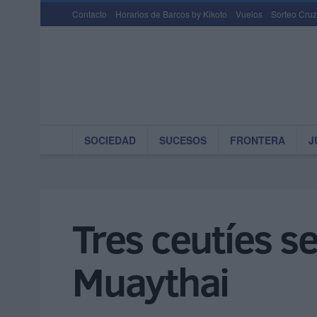
Contacto
Horarios de Barcos by Kikoto
Vuelos
Sorteo Cruz
SOCIEDAD
SUCESOS
FRONTERA
J
Tres ceutíes se
Muaythai