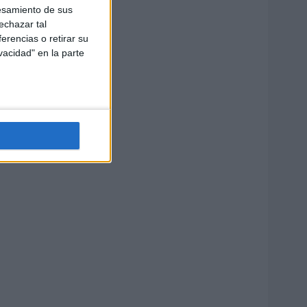
esamiento de sus
echazar tal
erencias o retirar su
vacidad" en la parte