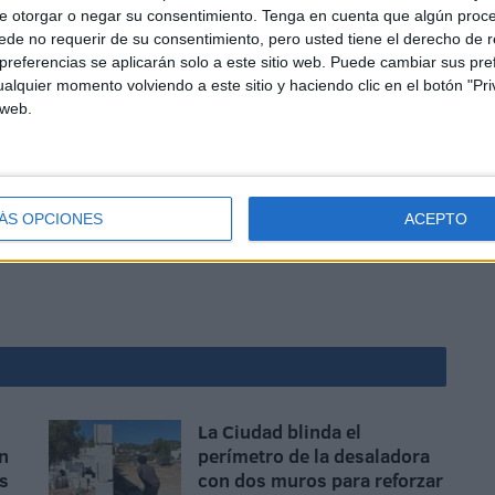
e otorgar o negar su consentimiento.
Tenga en cuenta que algún proc
de no requerir de su consentimiento, pero usted tiene el derecho de r
referencias se aplicarán solo a este sitio web. Puede cambiar sus pref
alquier momento volviendo a este sitio y haciendo clic en el botón "Pri
 web.
 del club, Fernando Gallardo González, demostró su
contento después del gran trabajo que realizaron los tres
an desempeñado para poder llegar a alcanzar esos
ÁS OPCIONES
ACEPTO
ón de este gran evento.
La Ciudad blinda el
n
perímetro de la desaladora
as
con dos muros para reforzar