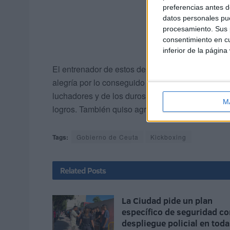
preferencias antes d
datos personales pue
procesamiento. Sus p
consentimiento en cu
inferior de la página
El entrenador de estos deportistas, y presidente
alegría por lo conseguido y dijo que estaba muy 
luchadores y de los duros entrenamientos que h
M
logros. También quiso agradecer a la organizaci
Tags:
Gobierno de Ceuta
Kickboxing
Related
Posts
La Ciudad pide un plan
específico de seguridad co
despliegue policial en tod