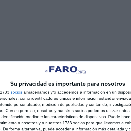
Su privacidad es importante para nosotros
s 1733
socios
almacenamos y/o accedemos a información en un disposit
sonales, como identificadores únicos e información estándar enviada 
ntenido personalizado, medición de publicidad y contenido, investigaci
os.
Con su permiso, nosotros y nuestros socios podemos utilizar datos 
lencio sepulcral de la iglesia. Al llegar al fondo del
identificación mediante las características de dispositivos. Puede hacer
fradía, que han velado por la Virgen del Mayor Dolor.
ntimiento a nosotros y a nuestros 1733 socios para que llevemos a ca
. De forma alternativa, puede acceder a información más detallada y 