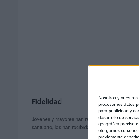
Nosotros y nuestro
Fidelidad
procesamos datos per
para publicidad y co
desarrollo de servici
Jóvenes y mayores han repetido este gesto en el si
geográfica precisa e 
santuario, los han recibido los hermanos de la co
otorgarnos su conse
previamente descrito