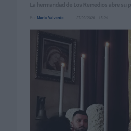
La hermandad de Los Remedios abre su par
Por
María Valverde
27/03/2026 - 15:24