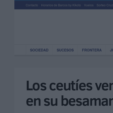
Contacto
Horarios de Barcos by Kikoto
Vuelos
Sorteo Cruz
SOCIEDAD
SUCESOS
FRONTERA
J
Los ceutíes ve
en su besama