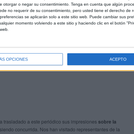
n significado profundo. Es una señal de respeto,
amor y
e otorgar o negar su consentimiento.
Tenga en cuenta que algún proc
de no requerir de su consentimiento, pero usted tiene el derecho de r
ació de una costumbre heredada de la antigua Roma,
referencias se aplicarán solo a este sitio web. Puede cambiar sus pref
.
alquier momento volviendo a este sitio y haciendo clic en el botón "Pri
 web.
 fue dirigida hacia el Papa. Actualmente muchas cofradías
presenta un momento de recogimiento y de oración, un
 ocasión de encontrarse con su fe.
ÁS OPCIONES
ACEPTO
ha trasladado a este periódico sus impresiones
sobre la
endo concurrida. Nos han visitado representantes de la