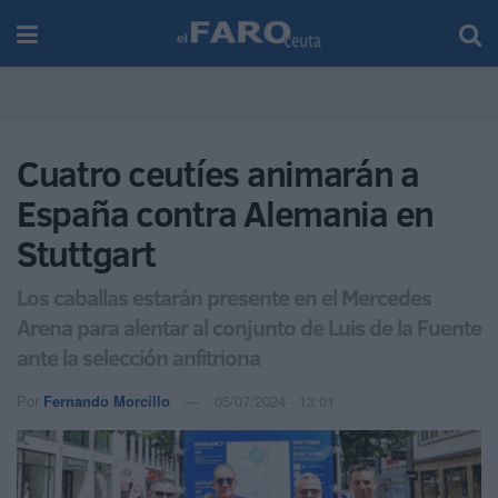
Cuatro ceutíes animarán a
España contra Alemania en
Stuttgart
Los caballas estarán presente en el Mercedes
Arena para alentar al conjunto de Luis de la Fuente
ante la selección anfitriona
Por
Fernando Morcillo
05/07/2024 - 13:01