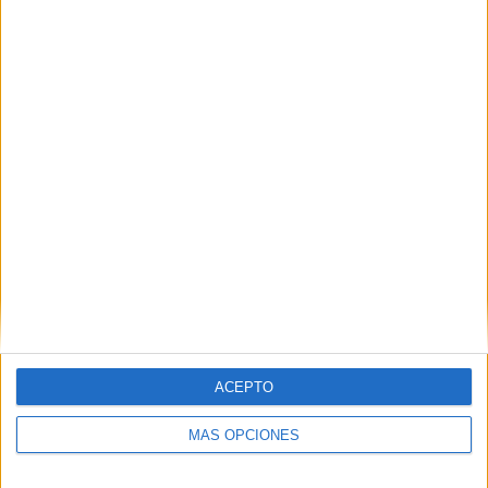
Todo es más fácil cuando se tiene a alguien que conoce la
ciudad extranjera a la que visitas. Nico lleva 14 años en
Alemania, vive en Stuttgart y ha acogido en su casa a sus
tres amigos desde el miércoles: “Él habla alemán, todo es
mucho más fácil, entonces fue una oportunidad idónea
para venir a ver a España a Stuttgart”, señala Eduardo.
ACEPTO
MÁS OPCIONES