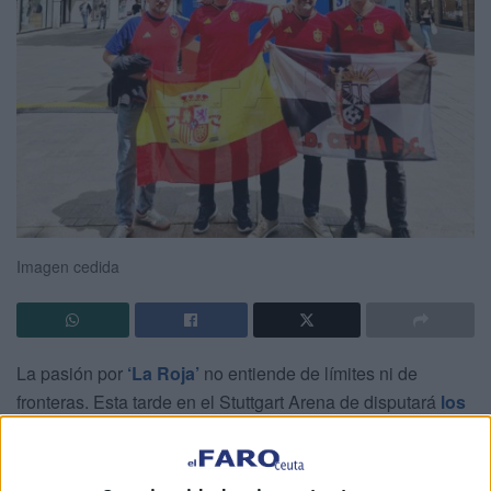
Imagen cedida
La pasión por
‘La Roja’
no entiende de límites ni de
fronteras. Esta tarde en el Stuttgart Arena de disputará
los
cuartos de final de la Eurocopa entre España y
Alemania
. Las dos selecciones son las que mejor están
jugando en este torneo y medirán fuerzas a partir de las