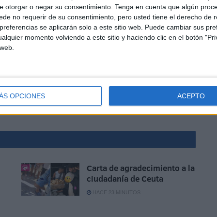
e otorgar o negar su consentimiento.
Tenga en cuenta que algún proc
tes de culminar la montaña.
de no requerir de su consentimiento, pero usted tiene el derecho de r
referencias se aplicarán solo a este sitio web. Puede cambiar sus pref
alquier momento volviendo a este sitio y haciendo clic en el botón "Pri
 web.
ue Diego Alejandro Pozo es uno de los pocos ceutíes
Ahora le toca descansar y pensar en la siguiente cima.
ÁS OPCIONES
ACEPTO
Carta de agradecimiento a la
s
ciudadanía de Ceuta
HACE 23 MINUTOS