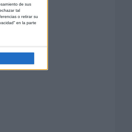
esamiento de sus
echazar tal
erencias o retirar su
vacidad" en la parte