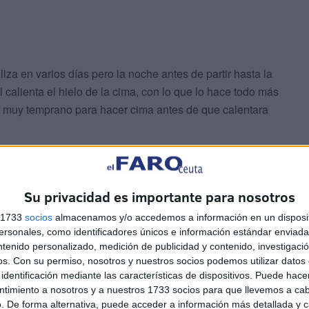
za en varios días pero la noche antes de partir hasta la
 calienta el hielo de la cima, con lo que lo hace todo más
ir muy temprano para hacer cima antes de que calentara
todo el Mundo, por detrás claro de la cordillera del
 se encuentra a más de 8.000 metros de altitud.
Su privacidad es importante para nosotros
s 1733
socios
almacenamos y/o accedemos a información en un disposit
sonales, como identificadores únicos e información estándar enviada 
ntenido personalizado, medición de publicidad y contenido, investigaci
os.
Con su permiso, nosotros y nuestros socios podemos utilizar datos 
identificación mediante las características de dispositivos. Puede hacer
 mucho, no sólo físicamente sino también mentalmente. Se
ntimiento a nosotros y a nuestros 1733 socios para que llevemos a ca
 cambios bruscos de temperatura, lo que provoca que
. De forma alternativa, puede acceder a información más detallada y 