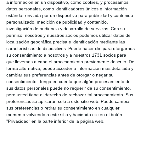
Sociológicas para analizar la “brecha social simbólica o
a información en un dispositivo, como cookies, y procesamos
sentimental” existente en la ciudad.
datos personales, como identificadores únicos e información
estándar enviada por un dispositivo para publicidad y contenido
“Los sentimientos también son importantes en política
personalizado, medición de publicidad y contenido,
investigación de audiencia y desarrollo de servicios.
Con su
porque tienen efectos políticos y la Asamblea no puede
permiso, nosotros y nuestros socios podemos utilizar datos de
abstenerse de esta cuestión porque los afectos positivos
localización geográfica precisa e identificación mediante las
construyen sociedad y los negativos la destruyen”, ha
características de dispositivos. Puede hacer clic para otorgarnos
advertido Mustafa.
su consentimiento a nosotros y a nuestros 1731 socios para
que llevemos a cabo el procesamiento previamente descrito. De
“Los ceutíes no nos conocemos, no sabemos qué siente el
forma alternativa, puede acceder a información más detallada y
cambiar sus preferencias antes de otorgar o negar su
otro, lo que pensamos como pueblo, y esto es algo grave
consentimiento.
Tenga en cuenta que algún procesamiento de
que exige de herramientas que por encima de prejuicios o
sus datos personales puede no requerir de su consentimiento,
impresiones subjetivas pongan sobre la mesa rigor y
pero usted tiene el derecho de rechazar tal procesamiento. Sus
conocimiento científico”, ha argumentado el político, que
preferencias se aplicarán solo a este sitio web. Puede cambiar
sus preferencias o retirar su consentimiento en cualquier
ha defendido que “diagnosticar es fundamental para
momento volviendo a este sitio y haciendo clic en el botón
acertar con las políticas públicas”.
"Privacidad" en la parte inferior de la página web.
En una rueda de prensa junto a los secretarios de
Estrategia e Igualdad del partido, Julio Basurco y Julia