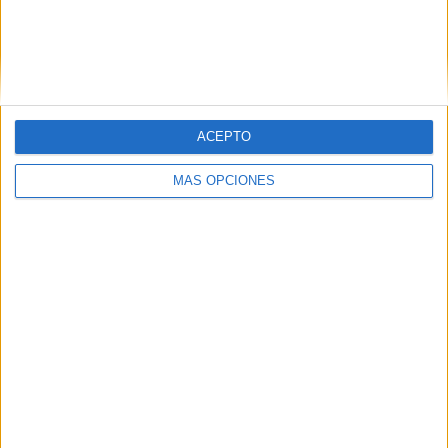
de oportunidades laborales, sino de que nacen con una
etiqueta que les anula la perspectiva de una vida digna en
su tierra”.
ACEPTO
MÁS OPCIONES
Tags:
Ceuta Ya!
Gobierno de Ceuta
Partido Popular (PP)
Pleno de la Asamblea de Ceuta
Vox