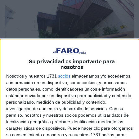
Su privacidad es importante para
nosotros
Imagen de archivo
Nosotros y nuestros 1731
socios
almacenamos y/o accedemos
a información en un dispositivo, como cookies, y procesamos
datos personales, como identificadores únicos e información
estándar enviada por un dispositivo para publicidad y contenido
personalizado, medición de publicidad y contenido,
Ceuta es una de las regiones autónomas de España con
investigación de audiencia y desarrollo de servicios.
Con su
mayor tasa de
fraudes
a aseguradoras. Así lo apunta un
permiso, nosotros y nuestros socios podemos utilizar datos de
informe de Axa que sitúa a la ciudad, junto a
Melilla
,
localización geográfica precisa e identificación mediante las
características de dispositivos. Puede hacer clic para otorgarnos
Murcia y Navarra, a la cabeza de este tipo de estafas.
su consentimiento a nosotros y a nuestros 1731 socios para