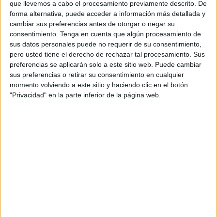
que llevemos a cabo el procesamiento previamente descrito. De
La tasa de
fraude
al seguro en España se situó en 2022
forma alternativa, puede acceder a información más detallada y
en el 1,96%, lo que supone cinco centésimas más frente al
cambiar sus preferencias antes de otorgar o negar su
1,91% de 2021, aunque también implica que el dato se ha
consentimiento.
Tenga en cuenta que algún procesamiento de
duplicado en la última década, desde el 0,95% de 2012,
sus datos personales puede no requerir de su consentimiento,
pero usted tiene el derecho de rechazar tal procesamiento. Sus
según se desprende del X Edición del Mapa Axa de fraude
preferencias se aplicarán solo a este sitio web. Puede cambiar
en España.
sus preferencias o retirar su consentimiento en cualquier
momento volviendo a este sitio y haciendo clic en el botón
"España, en particular no se ve más afectada por el
"Privacidad" en la parte inferior de la página web.
cibercrimen
que otros países. Ha puesto en marcha
medidas de prevención y lucha contra el fraude bastante
eficaces. Las campañas de sensibilización contra el fraude
son muy importantes y, en ese sentido, España está en
primera línea; ya sea a nivel policial o privado", ha
valorado el responsable de inteligencia criminal de la
secretaría general de Interpol, Renato Schipani.
El ramo de automóviles sigue siendo el área de negocio
que concentra el mayor porcentaje de fraude al seguro. No