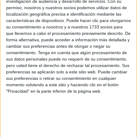
investigación de audiencia y desarrollo de servicios.
Con su
situación ante la que asegura “no supimos reaccionar”. Ha
permiso, nosotros y nuestros socios podemos utilizar datos de
hecho referencia al impacto fortísimo de esta situación que
localización geográfica precisa e identificación mediante las
características de dispositivos. Puede hacer clic para otorgarnos
se tradujo en un panorama en el que se multiplicaban los
su consentimiento a nosotros y a nuestros 1733 socios para
carteles de “se alquila, se traspasa o se vende entre
que llevemos a cabo el procesamiento previamente descrito. De
persianas sucias y locales abandonados”.
forma alternativa, puede acceder a información más detallada y
cambiar sus preferencias antes de otorgar o negar su
consentimiento.
Tenga en cuenta que algún procesamiento de
sus datos personales puede no requerir de su consentimiento,
pero usted tiene el derecho de rechazar tal procesamiento. Sus
preferencias se aplicarán solo a este sitio web. Puede cambiar
sus preferencias o retirar su consentimiento en cualquier
momento volviendo a este sitio y haciendo clic en el botón
"Privacidad" en la parte inferior de la página web.