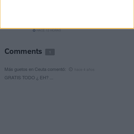
"Ataque híbrido algorítmico", el análisis
de Thierry Breton sobre la entrada
masiva en Ceuta
HACE 12 HORAS
Comments
1
Más guetos en Ceuta
comentó:
hace 4 años
GRATIS TODO ¿ EH? ...