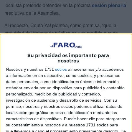
localista pretende defender en la próxima
sesión plenaria
resolutiva de la Asamblea.
Al respecto, Ceuta Ya! plantea, como premisa, “que la
gratuidad del transporte público es una medida que se
viene abriendo paso a un ritmo acelerado como indudable
signo de modernidad y cohesión urbana”, ha expresado,
Su privacidad es importante para
Julia Ferreras.
nosotros
Sin embargo, la diputada ha recordado que “el Pleno, con
Nosotros y nuestros 1731
socios
almacenamos y/o accedemos
los votos del
PP
y sus adláteres, no aprobó la propuesta
a información en un dispositivo, como cookies, y procesamos
datos personales, como identificadores únicos e información
que, en su día, Ceuta Ya! presentó en este sentido, a pesar
estándar enviada por un dispositivo para publicidad y contenido
de que su coste, de 2,5 millones anuales, era más que
personalizado, medición de publicidad y contenido,
asumible”.
investigación de audiencia y desarrollo de servicios.
Con su
permiso, nosotros y nuestros socios podemos utilizar datos de
Ferreras ha añadido sobre el tema que “todo aquello que
localización geográfica precisa e identificación mediante las
beneficia a las capas más humildes choca siempre con el
características de dispositivos. Puede hacer clic para otorgarnos
su consentimiento a nosotros y a nuestros 1731 socios para
muro de insolidaridad que imponen el Partido Popular,
que llevemos a cabo el procesamiento previamente descrito. De