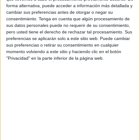
ahora con la inestimable ayuda de terceros”.
forma alternativa, puede acceder a información más detallada y
cambiar sus preferencias antes de otorgar o negar su
Ceuta Ya! no dará por perdida la
consentimiento.
Tenga en cuenta que algún procesamiento de
sus datos personales puede no requerir de su consentimiento,
iniciativa
pero usted tiene el derecho de rechazar tal procesamiento. Sus
preferencias se aplicarán solo a este sitio web. Puede cambiar
La diputada de Ceuta Ya! ha dejado claro que “no nos
sus preferencias o retirar su consentimiento en cualquier
momento volviendo a este sitio y haciendo clic en el botón
resignamos a dar por perdida una iniciativa que pensamos
"Privacidad" en la parte inferior de la página web.
que puede ser muy beneficiosa”.
Ferreras ha hecho referencia al hecho de que la
ciudadanía pueda desplazarse libremente por la ciudad
sin coste alguno, asegurando que esto “reporta ventajas
en muchos órdenes de la vida”.
Ha añadido que “desde su aportación al cuidado del
medio ambiente a la mejora del poder adquisitivo de las
familias, pasando por la dinamización de la vida social al
favorecer el desplazamiento para participar en actividades,