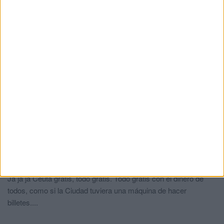
los ciudadanos. Fomentar a empresas que den trabajo a los
ciudadanos, ayudar a la gente de verdad necesitada, a los
mayores en sus últimos días, etc etc.Será que no hay cosas
más importantes en que gastar ese dinero……Dejen de hacer
propuestas absurdas!!!!
Tito
comentó:
hace 1 año
El todo gratis no comenta lo de los ataques a los autobuses.
.
Opinión
comentó:
hace 1 año
Eso no da votos
Opina
comentó:
hace 1 año
Ja ja ja Ceuta gratis, todo gratis. Todo gratis con el dinero de
todos, como si la Ciudad tuviera una máquina de hacer
billetes....