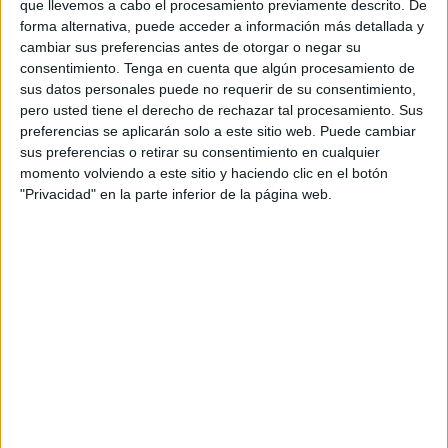
que llevemos a cabo el procesamiento previamente descrito. De
domingos y lunes, en cuanto a la movilidad exterior, y
forma alternativa, puede acceder a información más detallada y
aumentando el control específico en cuanto a la movilidad
cambiar sus preferencias antes de otorgar o negar su
consentimiento.
Tenga en cuenta que algún procesamiento de
interior, que en determinadas actividades y situaciones
sus datos personales puede no requerir de su consentimiento,
está siendo escandaloso y evidente el incumplimiento por
pero usted tiene el derecho de rechazar tal procesamiento. Sus
un número muy reducido de personas".
preferencias se aplicarán solo a este sitio web. Puede cambiar
sus preferencias o retirar su consentimiento en cualquier
Volvemos así al nivel de riesgo extremo en un momento en
momento volviendo a este sitio y haciendo clic en el botón
el que, además, estaba previsto rebajar algunas medidas y
"Privacidad" en la parte inferior de la página web.
restricciones sanitarias. Ante esta vuelta a una situación
alarmante, y a la vista del periodo festivo que se aproxima,
el Ingesa ha recomendado a la población limitar la
movilidad y las salidas durante los fines de semana. "Se
han declarado 28 casos confirmados ayer de los cuales
aproximadamente dos de cada tres son sintomáticos y
otros dos de cada tres entre contactos estrechos de casos
confirmados, y 18 con fecha de inicio de síntomas en días
anteriores".