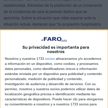
establecidas. Advierten de la predicción de un incremento
de la incidencia de cara al periodo festivo que se
aproxima. Sobre la situación que cabe esperar ante la
situación actual, destacan que "la ocupación hospitalaria
seguirá en cifras de entre el 12-15%, y tiende al ascenso
desde hace 5 días", mientras que la UCI "seguirá en cifra
muy elevada, hasta finalizar la estancia media superior a
Su privacidad es importante para
40 días de los ingresados" en cuidados intensivos.
nosotros
"La movilidad interior seguirá siendo muy elevada",
Nosotros y nuestros 1733
socios
almacenamos y/o accedemos
a información en un dispositivo, como cookies, y procesamos
prosiguen, advirtiendo de un aumento que amenaza con
datos personales, como identificadores únicos e información
perjudicar a la salud pública teniendo en cuenta que el
estándar enviada por un dispositivo para publicidad y contenido
nivel de población vacunada "es aún muy reducido".
personalizado, medición de publicidad y contenido,
investigación de audiencia y desarrollo de servicios.
Con su
De esta manera, aconsejan reducir las salidas de los
permiso, nosotros y nuestros socios podemos utilizar datos de
viernes "obligando a tener un número menor de buques y
localización geográfica precisa e identificación mediante las
características de dispositivos. Puede hacer clic para otorgarnos
de pasajeros que obligadamente pasaran al sábado, o
su consentimiento a nosotros y a nuestros 1733 socios para
jueves redistribuyéndose, igual que a la vuelta los