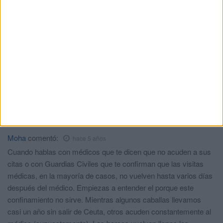
central en Ceuta?? ¿? A que viene exigir al gobierno local este
control y no al central.?
Contrarios
comentó:
hace 5 años
Por que INGESA es gobierno, administracion central, y
tiene que tirar lo que haga la comunidad; ¿alguna duda? Se
vacunan los directivos del INGESA y no pasa nada; el Dr.
Guerrero casi a la hoguera, medico en ejercicio
compatibilizado con su cargo. Todo lo del INGESA bueno,
todo lo de la Ciudad Autonoma malo. Asi es el PSOE
Moha
comentó:
hace 5 años
Cuando hablas con médicos que te dicen que no acuden a sus
citas o con Guardias Civiles que te confirman que las visitas
médicas, en la mayoría de casos, no vuelven hasta varios días
después del médico. Empiezas a entender el porque este
confinamiento no sirve. Mientras algunos caballas llevamos
casi un año sin salir de Ceuta, otros acuden constantemente al