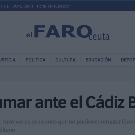
 Roja
COPE Ceuta
Portal del suscriptor
USTICIA
POLÍTICA
CULTURA
EDUCACIÓN
DEPO
umar ante el Cádiz 
lo, tuvo varias ocasiones que no pudieron rematar l Lo
aditano