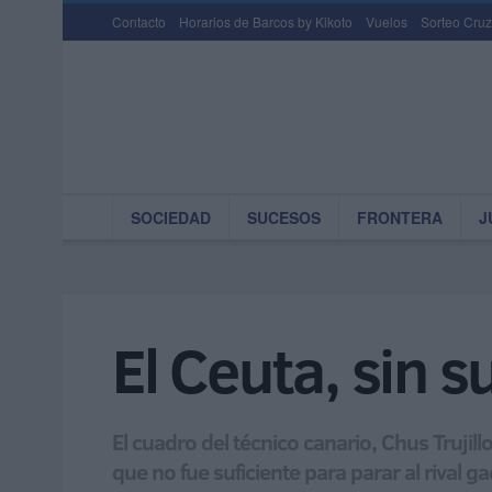
Contacto
Horarios de Barcos by Kikoto
Vuelos
Sorteo Cruz
SOCIEDAD
SUCESOS
FRONTERA
J
El Ceuta, sin s
El cuadro del técnico canario, Chus Trujil
que no fue suficiente para parar al rival g