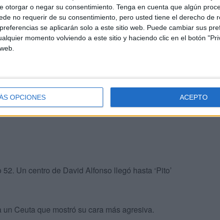
e otorgar o negar su consentimiento.
Tenga en cuenta que algún proc
a mitad los gaditanos trataron de poner en aprieto a los
de no requerir de su consentimiento, pero usted tiene el derecho de r
referencias se aplicarán solo a este sitio web. Puede cambiar sus pref
eaban por el área rival buscaron acciones rápidas.
alquier momento volviendo a este sitio y haciendo clic en el botón "Pri
 web.
da mitad del encuentro entre el Cádiz B y la AD Ceuta.
 en los primeros cinco minutos de la segunda parte,
io campo.
ÁS OPCIONES
ACEPTO
 52. Un centro de David Alfonso llegó hasta ‘Pito’
a un Ceuta que mostró su cara más agresiva.