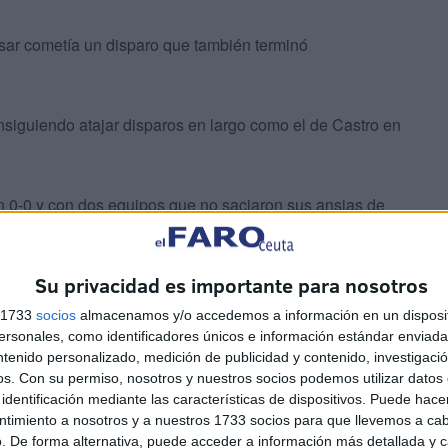
sar cometía un disparo que también terminó
nsiguiendo atajar disparos en largo como el de Castro en
n 0-0 y con dos equipos que no saciaron sus ansias de
’.
Su privacidad es importante para nosotros
s 1733
socios
almacenamos y/o accedemos a información en un disposit
sonales, como identificadores únicos e información estándar enviada 
ntenido personalizado, medición de publicidad y contenido, investigaci
os.
Con su permiso, nosotros y nuestros socios podemos utilizar datos 
identificación mediante las características de dispositivos. Puede hacer
nuto 38 para Alain, quien tras una acción clara concedió
ntimiento a nosotros y a nuestros 1733 socios para que llevemos a ca
l balón de Jinjolava salió muy desviado por el primer palo.
. De forma alternativa, puede acceder a información más detallada y 