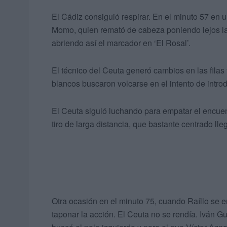
El Cádiz consiguió respirar. En el minuto 57 en u
Momo, quien remató de cabeza poniendo lejos la 
abriendo así el marcador en ‘El Rosal’.
El técnico del Ceuta generó cambios en las filas 
blancos buscaron volcarse en el intento de introdu
El Ceuta siguió luchando para empatar el encue
tiro de larga distancia, que bastante centrado lle
Otra ocasión en el minuto 75, cuando Raíllo se e
taponar la acción. El Ceuta no se rendía. Iván G