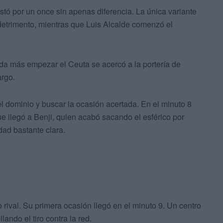
tó por un once sin apenas diferencia. La única variante
 detrimento, mientras que Luis Alcalde comenzó el
da más empezar el Ceuta se acercó a la portería de
argo.
l dominio y buscar la ocasión acertada. En el minuto 8
e llegó a Benji, quien acabó sacando el esférico por
dad bastante clara.
rival. Su primera ocasión llegó en el minuto 9. Un centro
ando el tiro contra la red.