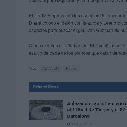
buscó el palo izquierdo y para el que Víctor Azn
El Cádiz B aprovechó los espacios del encuentro 
Diarrá colocó el balón con la zurda y Leandro co
espacios para buscar el gol, Iván Guzmán de nuev
Cinco minutos se añadían en ‘El Rosal’, permitie
estuvo de parte de los blancos que caían derrota
Tags:
AD Ceuta
Fútbol
Related
Posts
Aplazado el amistoso entr
el Ittihad de Tánger y el FC
Barcelona
HACE 6 HORAS