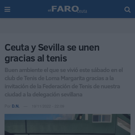
Ceuta y Sevilla se unen
gracias al tenis
Buen ambiente el que se vivió este sábado en el
club de Tenis de Loma Margarita gracias a la
invitación de la Federación de Tenis de nuestra
ciudad a la delegación sevillana
Por
D.N.
19/11/2022 - 22:09