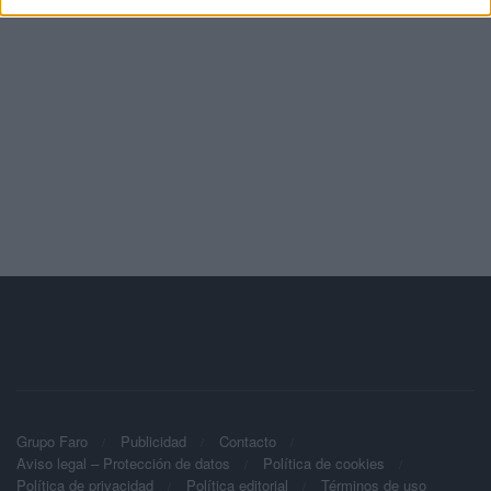
Grupo Faro
Publicidad
Contacto
Aviso legal – Protección de datos
Política de cookies
Política de privacidad
Política editorial
Términos de uso