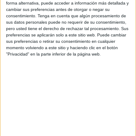
una gran experiencia con la delegación sevillana de la
forma alternativa, puede acceder a información más detallada y
cambiar sus preferencias antes de otorgar o negar su
Federación Andaluza de Tenis
del Centro de
consentimiento.
Tenga en cuenta que algún procesamiento de
Tecnificación Blas Infante.
sus datos personales puede no requerir de su consentimiento,
pero usted tiene el derecho de rechazar tal procesamiento. Sus
Un total de 70 jugadores fueron partícipes de este evento
preferencias se aplicarán solo a este sitio web. Puede cambiar
de tenis que, como está siendo habitual en las últimas
sus preferencias o retirar su consentimiento en cualquier
fechas, lo acogió el Club de Tenis Loma Margarita. Una
momento volviendo a este sitio y haciendo clic en el botón
"Privacidad" en la parte inferior de la página web.
jornada de convivencia, donde se vivieron grandes
momentos. Las risas y el buen ambiente fueron los
grandes protagonistas.
En este evento que se celebró en nuestra ciudad, todos los
jugadores están pudiendo disfrutar de diferentes
actividades como son: touchtennis, minitenis, tenis de
mesa y
pádel
.
Todos los jugadores, acompañantes, familiares y equipos