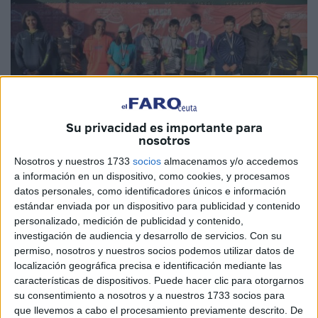
Su privacidad es importante para
nosotros
Nosotros y nuestros 1733
socios
almacenamos y/o accedemos
Imágenes cedidas
a información en un dispositivo, como cookies, y procesamos
datos personales, como identificadores únicos e información
estándar enviada por un dispositivo para publicidad y contenido
personalizado, medición de publicidad y contenido,
Buen ambiente el que se vivió este sábado en el club de
investigación de audiencia y desarrollo de servicios.
Con su
permiso, nosotros y nuestros socios podemos utilizar datos de
Tenis de Loma Margarita organizado por la Federación de
localización geográfica precisa e identificación mediante las
Tenis de Ceuta. La Territorial estuvo con sus equipos de la
características de dispositivos. Puede hacer clic para otorgarnos
categoría de minitenis, alevines, infantiles y cadetes, tanto
su consentimiento a nosotros y a nuestros 1733 socios para
en masculino como en femenino, los cuales compartieron
que llevemos a cabo el procesamiento previamente descrito. De