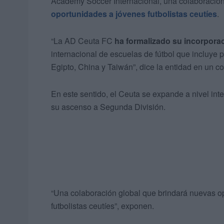
Academy Soccer Internacional, una colaboración p
oportunidades a jóvenes futbolistas ceutíes
.
“La AD Ceuta FC
ha formalizado su incorpora
internacional de escuelas de fútbol que incluye
Egipto, China y Taiwán”, dice la entidad en un c
En este sentido, el Ceuta se expande a nivel int
su ascenso a Segunda División.
“Una colaboración global que brindará nuevas op
futbolistas ceutíes”, exponen.