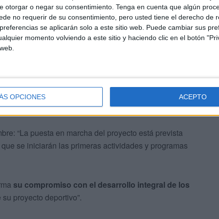
e en otras academias del proyecto y la promoción de Ceuta
e otorgar o negar su consentimiento.
Tenga en cuenta que algún proc
de no requerir de su consentimiento, pero usted tiene el derecho de r
dores y reforzará el deporte base local”, indican.
referencias se aplicarán solo a este sitio web. Puede cambiar sus pref
alquier momento volviendo a este sitio y haciendo clic en el botón "Pri
 web.
ÁS OPCIONES
ACEPTO
mbre: “La puesta en marcha del proyecto está prevista
que se iniciarán las primeras actividades y programas
irma
su compromiso con el desarrollo integral de los
 su proyecto deportivo”.