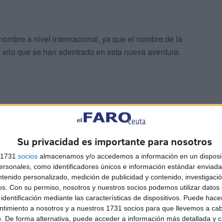
ombre a nivel internacional, ya que el nombre de la
 ello que se han adentrado en esta nueva aventura.
tégico en la formación
y proyección del club, que se
Su privacidad es importante para nosotros
construcción de una residencia deportiva, destinada a
s 1731
socios
almacenamos y/o accedemos a información en un disposit
 adecuado”, informan más en detalle el Ceuta.
sonales, como identificadores únicos e información estándar enviada 
ntenido personalizado, medición de publicidad y contenido, investigaci
os.
Con su permiso, nosotros y nuestros socios podemos utilizar datos 
 cantera de la base del Ceuta contará con
identificación mediante las características de dispositivos. Puede hacer
exjugadores con amplia experiencia,
que aportarán
ntimiento a nosotros y a nuestros 1731 socios para que llevemos a ca
í como con programas de becas internacionales, que
. De forma alternativa, puede acceder a información más detallada y 