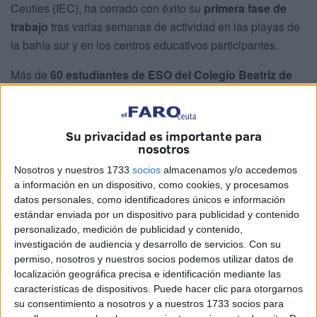
Ceutíes (IEC), ha cerrado con éxito su
primera fase de
trabajo
tras varias semanas de actividad en las playas de
la bahía sur y en los centros educativos participantes.
Más de
60 estudiantes de ESO del Colegio Beatriz de
Silva y del IES Abyla
han tomado parte en esta
experiencia, que ha combinado
educación científica y
análisis ambiental
para conocer mejor el
estado de
Su privacidad es importante para
salud del
litoral ceutí
.
nosotros
Nosotros y nuestros 1733
socios
almacenamos y/o accedemos
Una investigación con los pies en la
a información en un dispositivo, como cookies, y procesamos
datos personales, como identificadores únicos e información
arena
estándar enviada por un dispositivo para publicidad y contenido
personalizado, medición de publicidad y contenido,
Durante el desarrollo del proyecto, el
alumnado
trabajó
investigación de audiencia y desarrollo de servicios.
Con su
permiso, nosotros y nuestros socios podemos utilizar datos de
como
auténtico equipo
científico
. Desde la formulación
localización geográfica precisa e identificación mediante las
de preguntas hasta la recogida y análisis de datos, los
características de dispositivos. Puede hacer clic para otorgarnos
estudiantes
aprendieron a investigar sobre el terreno
su consentimiento a nosotros y a nuestros 1733 socios para