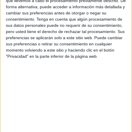
utilizando herramientas y métodos propios de las ciencias
que llevemos a cabo el procesamiento previamente descrito. De
forma alternativa, puede acceder a información más detallada y
experimentales.
cambiar sus preferencias antes de otorgar o negar su
consentimiento.
Tenga en cuenta que algún procesamiento de
sus datos personales puede no requerir de su consentimiento,
pero usted tiene el derecho de rechazar tal procesamiento. Sus
preferencias se aplicarán solo a este sitio web. Puede cambiar
sus preferencias o retirar su consentimiento en cualquier
momento volviendo a este sitio y haciendo clic en el botón
Las playas de
Fuente Caballo, La Ribera y El Chorrillo
"Privacidad" en la parte inferior de la página web.
se convirtieron así en un
laboratorio al aire libre
donde
los participantes analizaron la
calidad del agua
, la
biodiversidad
presente, la aparición de
especies
invasoras
y la
presencia de residuos y microplásticos
.
Primeros resultados para seguir
aprendiendo
Los datos obtenidos reflejan, en términos generales, un
buen estado de conservación
de las playas estudiadas,