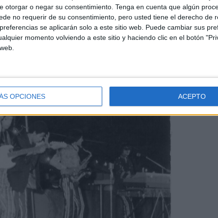
al por la facilidad en poder comprar discos en otros
e otorgar o negar su consentimiento.
Tenga en cuenta que algún proc
portante en la capital. En otras ciudades llegó de
de no requerir de su consentimiento, pero usted tiene el derecho de r
a, Zaragoza… Razones para no poder afirmar con la
referencias se aplicarán solo a este sitio web. Puede cambiar sus pref
alquier momento volviendo a este sitio y haciendo clic en el botón "Pri
gó primero.
 web.
ÁS OPCIONES
ACEPTO