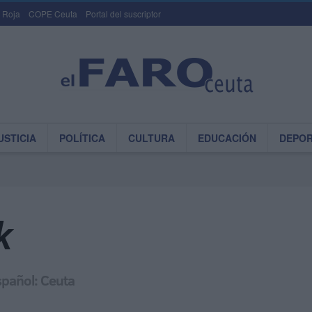
 Roja
COPE Ceuta
Portal del suscriptor
USTICIA
POLÍTICA
CULTURA
EDUCACIÓN
DEPO
k
spañol: Ceuta