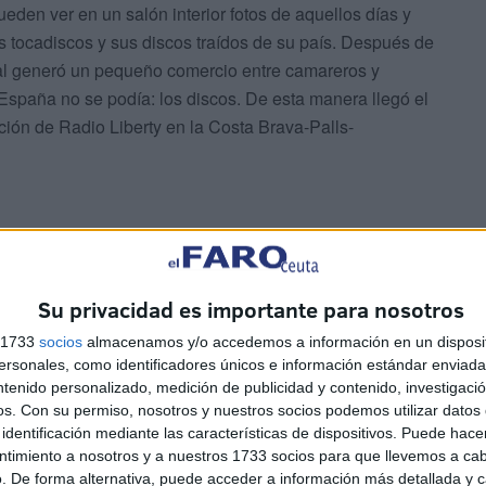
eden ver en un salón interior fotos de aquellos días y
os tocadiscos y sus discos traídos de su país. Después de
ual generó un pequeño comercio entre camareros y
España no se podía: los discos. De esta manera llegó el
ción de Radio Liberty en la Costa Brava-Palls-
mercio marítimo con Liverpool. Cuando se visita la
Su privacidad es importante para nosotros
s normal encontrarse con marineros gallegos. Ellos
s 1733
socios
almacenamos y/o accedemos a información en un disposit
os discos traídos de Liverpool. Canarias siempre fue,
sonales, como identificadores únicos e información estándar enviada 
denominados plataneros ingleses. Ellos llevaron el Rock a
ntenido personalizado, medición de publicidad y contenido, investigaci
os.
Con su permiso, nosotros y nuestros socios podemos utilizar datos 
identificación mediante las características de dispositivos. Puede hacer
ntimiento a nosotros y a nuestros 1733 socios para que llevemos a ca
icos tuvo la ventaja de los viajes al extranjero. Muchos
. De forma alternativa, puede acceder a información más detallada y 