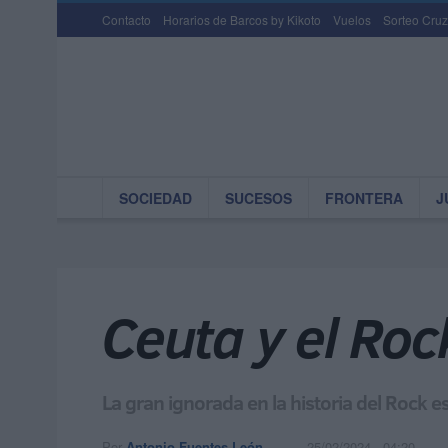
Contacto
Horarios de Barcos by Kikoto
Vuelos
Sorteo Cruz
SOCIEDAD
SUCESOS
FRONTERA
J
Ceuta y el Roc
La gran ignorada en la historia del Rock e
Por
Antonio Fuentes León
25/02/2024 - 04:20