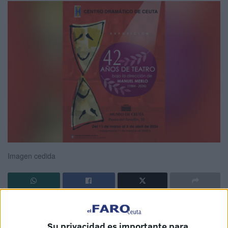
Imagen cedida
La Consejería de Educación, Cultura y Juventud ha
organizado la exposición
“42 años de teatro bajo la
Su privacidad es importante para