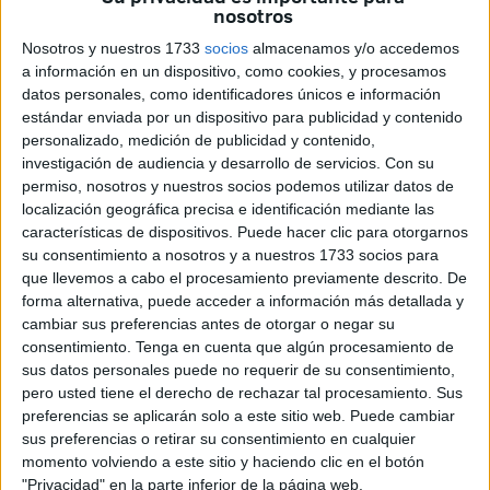
dirección de Manuel Merlo (1984-2026)”
, una muestra
nosotros
dedicada a reconocer la trayectoria del
Centro Dramático
Nosotros y nuestros 1733
socios
almacenamos y/o accedemos
de Ceuta
, su impacto en la vida cultural de la ciudad y la
a información en un dispositivo, como cookies, y procesamos
figura de su fundador y director,
Manuel Merlo
,
datos personales, como identificadores únicos e información
estándar enviada por un dispositivo para publicidad y contenido
considerado un referente indiscutible del teatro ceutí.
personalizado, medición de publicidad y contenido,
investigación de audiencia y desarrollo de servicios.
Con su
La exposición podrá visitarse en el
Museo del Paseo del
permiso, nosotros y nuestros socios podemos utilizar datos de
Revellín
entre el
11 de marzo y el 5 de abril
, con
localización geográfica precisa e identificación mediante las
inauguración oficial el día 11 a las
18:00 horas
. Con esta
características de dispositivos. Puede hacer clic para otorgarnos
iniciativa, la Ciudad pretende rendir tributo a uno de los
su consentimiento a nosotros y a nuestros 1733 socios para
que llevemos a cabo el procesamiento previamente descrito. De
proyectos culturales más longevos y emblemáticos de
forma alternativa, puede acceder a información más detallada y
Ceuta, que ha formado a generaciones de actores, actrices
cambiar sus preferencias antes de otorgar o negar su
y técnicos, consolidándose como una auténtica escuela de
consentimiento.
Tenga en cuenta que algún procesamiento de
teatro local.
sus datos personales puede no requerir de su consentimiento,
pero usted tiene el derecho de rechazar tal procesamiento. Sus
42 años de arte y compromiso
preferencias se aplicarán solo a este sitio web. Puede cambiar
sus preferencias o retirar su consentimiento en cualquier
escénico
momento volviendo a este sitio y haciendo clic en el botón
"Privacidad" en la parte inferior de la página web.