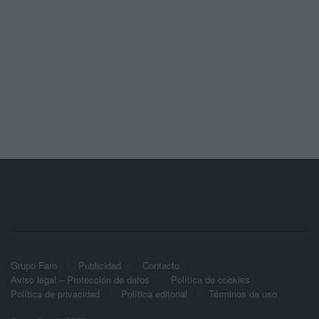
Grupo Faro
Publicidad
Contacto
Aviso legal – Protección de datos
Política de cookies
Política de privacidad
Política editorial
Términos de uso