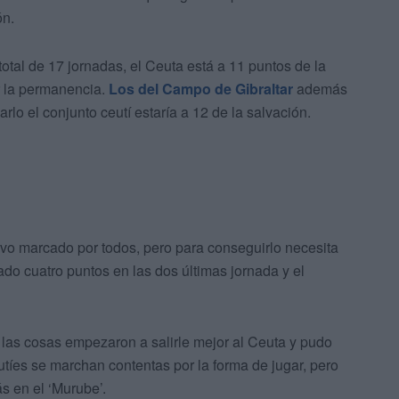
ón.
tal de 17 jornadas, el Ceuta está a 11 puntos de la
r la permanencia.
Los del Campo de Gibraltar
además
lo el conjunto ceutí estaría a 12 de la salvación.
ivo marcado por todos, pero para conseguirlo necesita
rado cuatro puntos en las dos últimas jornada y el
o las cosas empezaron a salirle mejor al Ceuta y pudo
utíes se marchan contentas por la forma de jugar, pero
ás en el ‘Murube’.