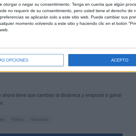
r y ahora centrarse en la Copa del Rey, ya que este
e otorgar o negar su consentimiento.
Tenga en cuenta que algún proc
erá una forma de despedir el año, un 2022 que ha traído
de no requerir de su consentimiento, pero usted tiene el derecho de r
á dejando las mejores sensaciones posibles en esta
referencias se aplicarán solo a este sitio web. Puede cambiar sus pref
alquier momento volviendo a este sitio y haciendo clic en el botón "Pri
 web.
te parón navideño poder incorporar a algún nuevo
o a resultados se refiere.
ÁS OPCIONES
ACEPTO
o ahora tiene que cambiar la dinámica y empezar a ganar
n.
ube
Fútbol
Gibraltar