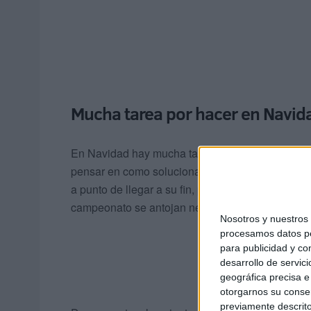
Mucha tarea por hacer en Navid
En Navidad hay mucha tarea que hacer y aunque
pensar en como solucionar los problemas. Está a
a punto de llegar a su fin, por lo que ganar esos
campeonato se antojan necesarios.
Nosotros y nuestro
procesamos datos per
para publicidad y co
desarrollo de servici
geográfica precisa e 
otorgarnos su conse
previamente descrito