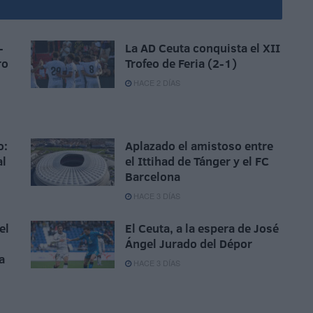
-
La AD Ceuta conquista el XII
ro
Trofeo de Feria (2-1)
HACE 2 DÍAS
o:
Aplazado el amistoso entre
al
el Ittihad de Tánger y el FC
Barcelona
HACE 3 DÍAS
el
El Ceuta, a la espera de José
Ángel Jurado del Dépor
a
HACE 3 DÍAS