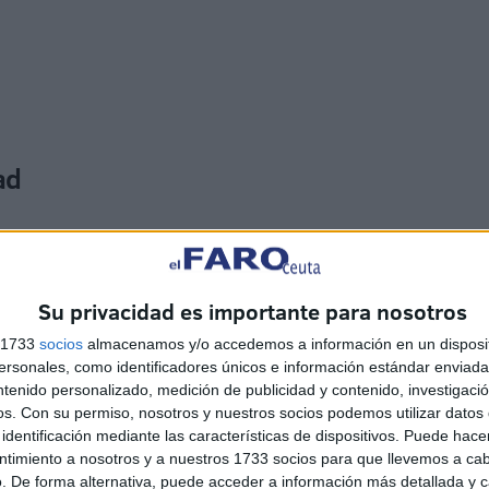
ad
 el equipo aún no está de vacaciones, debe empezar a
 once puntos de la permanencia y la primera vuelta está
 dos últimos compromisos de la primera parte del
Su privacidad es importante para nosotros
s 1733
socios
almacenamos y/o accedemos a información en un disposit
sonales, como identificadores únicos e información estándar enviada 
ntenido personalizado, medición de publicidad y contenido, investigaci
os.
Con su permiso, nosotros y nuestros socios podemos utilizar datos 
identificación mediante las características de dispositivos. Puede hacer
ntimiento a nosotros y a nuestros 1733 socios para que llevemos a ca
. De forma alternativa, puede acceder a información más detallada y 