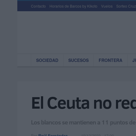
Contacto
Horarios de Barcos by Kikoto
Vuelos
Sorteo Cruz
SOCIEDAD
SUCESOS
FRONTERA
J
El Ceuta no re
Los blancos se mantienen a 11 puntos de l
Por
Raúl Fernández
19/12/2022 - 17:00