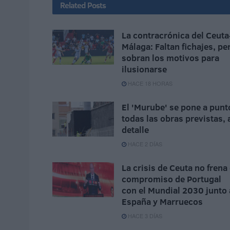
Related
Posts
La contracrónica del Ceuta
Málaga: Faltan fichajes, pe
sobran los motivos para
ilusionarse
HACE 18 HORAS
El 'Murube' se pone a punt
todas las obras previstas, 
detalle
HACE 2 DÍAS
La crisis de Ceuta no frena 
compromiso de Portugal
con el Mundial 2030 junto 
España y Marruecos
HACE 3 DÍAS