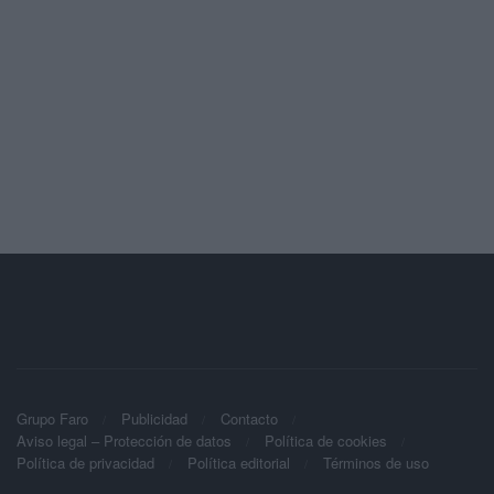
Grupo Faro
Publicidad
Contacto
Aviso legal – Protección de datos
Política de cookies
Política de privacidad
Política editorial
Términos de uso