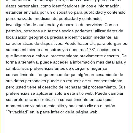
KO, tras lograr la victoria por un 0-1 ante el Xerez CD. Un
datos personales, como identificadores únicos e información
billete directo que le permite a los blancos seguir soñando
estándar enviada por un dispositivo para publicidad y contenido
con este maravilloso campeonato, con el que, finalmente,
personalizado, medición de publicidad y contenido,
podrán hacer disfrutar a los aficionados de un nuevo
investigación de audiencia y desarrollo de servicios.
Con su
encuentro copero en el
‘Alfonso Murube’.
permiso, nosotros y nuestros socios podemos utilizar datos de
localización geográfica precisa e identificación mediante las
Asimismo, este miércoles, en el Salón de Actos Luis
características de dispositivos. Puede hacer clic para otorgarnos
su consentimiento a nosotros y a nuestros 1731 socios para
Aragonés de la Ciudad del Fútbol de Las Rozas, se daba
que llevemos a cabo el procesamiento previamente descrito. De
a conocer cuáles serán los emparejamientos para esta
forma alternativa, puede acceder a información más detallada y
nueva fase de la
Copa del Rey
. En dichas copas,
cambiar sus preferencias antes de otorgar o negar su
concretamente en la tercera, estaba la Agrupación
consentimiento.
Tenga en cuenta que algún procesamiento de
sus datos personales puede no requerir de su consentimiento,
Deportiva Ceuta, que quedaba encuadrada con el CA
pero usted tiene el derecho de rechazar tal procesamiento. Sus
Osasuna
preferencias se aplicarán solo a este sitio web. Puede cambiar
sus preferencias o retirar su consentimiento en cualquier
momento volviendo a este sitio y haciendo clic en el botón
"Privacidad" en la parte inferior de la página web.