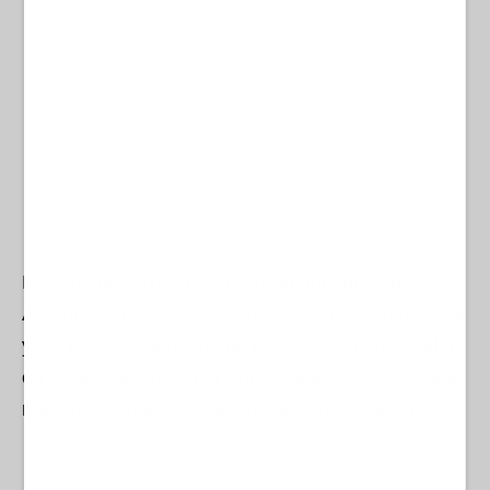
Los animales rescatados serán derivados a José
Antonio López, técnico superior en gestión forestal
y del medio natural, quien lleva a cabo un estudio
en colaboración con la Universidad de Lleida para
registrar y proteger estas poblaciones viajeras.