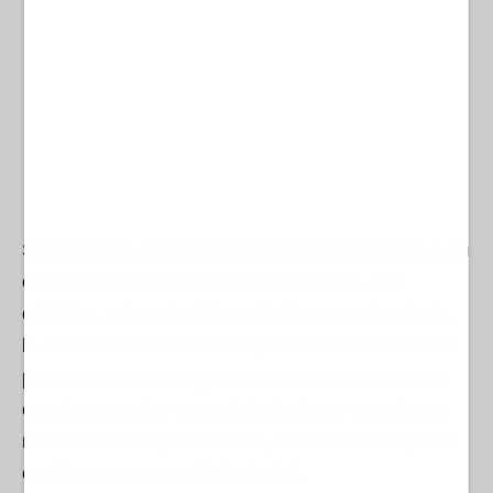
Sin embargo, este tránsito masivo se enfrenta a un
obstáculo creciente: el entorno urbano. Los
edificios, grúas, tendidos eléctricos y, sobre todo,
la contaminación lumínica y acústica de la ciudad
provocan colisiones y accidentes frecuentes. Es
común encontrar aves siniestradas o muertas en
nuestras calles y carreteras, víctimas del impacto
con las estructuras de la ciudad.