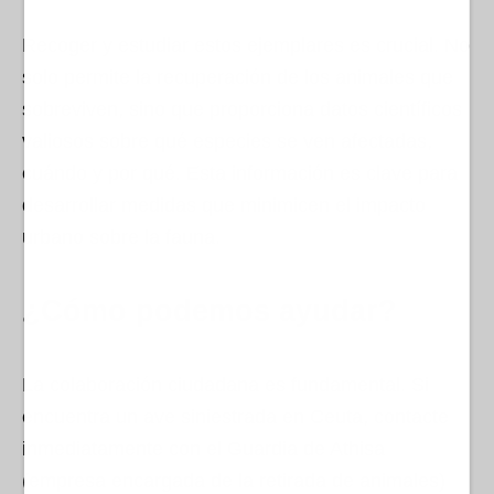
Recoger y estudiar estos ejemplares es crucial. No
solo permite la recuperación de los animales que
sobreviven, sino que proporciona datos científicos
valiosos sobre qué especies se ven afectadas,
cuándo y por qué. Esta información es clave para
desarrollar medidas que minimicen el impacto
urbano sobre la fauna.
¿Cómo podemos ayudar?
La colaboración ciudadana es fundamental. Si
encuentra un ave siniestrada en Ceuta, contacte
inmediatamente con el Guardia de Athisa
(empresa encargada de la retirada de animales)