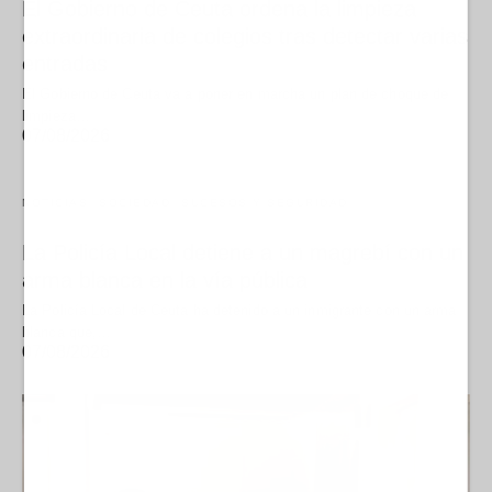
El Gobierno de Ceuta ordena la limpieza
extraordinaria de colegios tras detectar varias
entradas
El Gobierno de Ceuta va a poner en marcha un plan de choque de
limpieza…
07/08/2026
NOTICIAS
SOCIEDAD
SUCESOS Y SEGURIDAD
La Policía Local detiene a un magrebí con un
arma blanca en la vía pública
La Policía Local de Ceuta ha detenido a un inmigrante con un arma
blanca que,…
07/08/2026