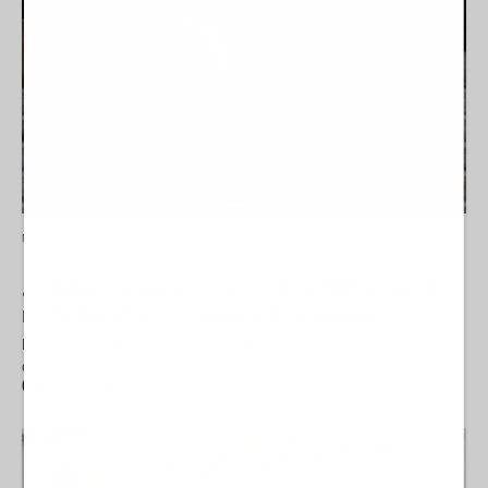
NOTICIAS
POLÍTICA
¿Cuándo visitará Ceuta el Rey? El Gobierno
responde que "cuando sea oportuno"
El ministro de Transformación Digital y secretario general del PSOE
de Madrid, Óscar López, ha…
07/08/2026