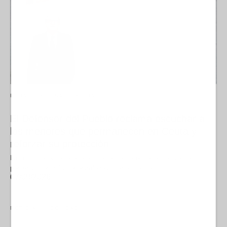
FRONTERA E INMIGRACIÓN
El Defensor del Pueblo reclama escuchar a
los menores que permanecen en Ceuta y
reforzar su protección
La crisis desencadenada en Ceuta tras la entrada masiva de
personas continúa generando reacciones desde…
07/08/2026
NOTICIAS
SOCIEDAD