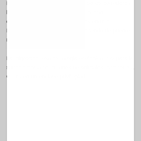
El Estrecho de Gibraltar es uno de los corredores
biológicos más importantes del mundo,
concentrando el flujo de especies entre el
Mediterráneo y el Atlántico, y sirviendo de puente
natural entre Europa y África.
La migración, esa estrategia ecológica vital para la
supervivencia de millones de animales, convierte a
Ceuta en un enclave privilegiado.