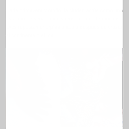
Cada primavera y otoño, la ciudad actúa como una
estación de servicio indispensable donde muchas
aves repostan energías antes o después de cruzar
el continente o el mar.