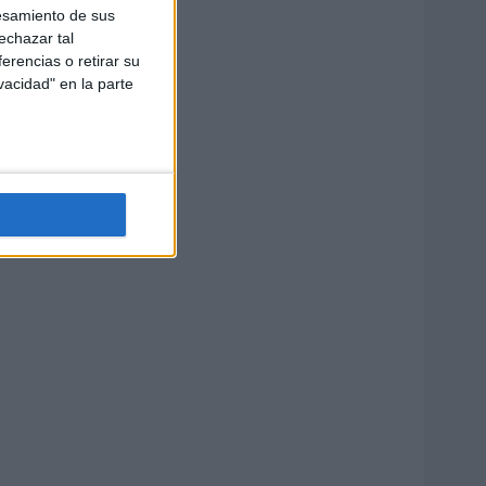
esamiento de sus
echazar tal
erencias o retirar su
vacidad" en la parte