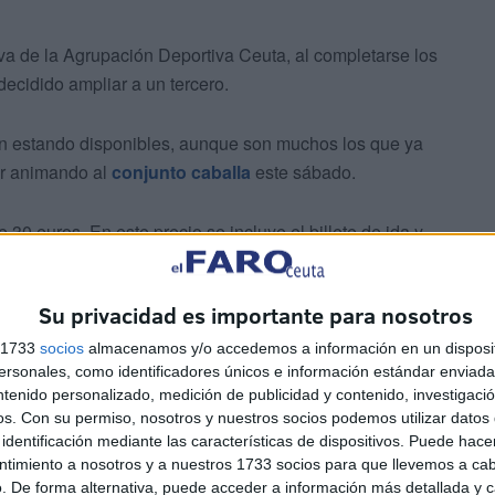
iva de la Agrupación Deportiva Ceuta, al completarse los
decidido ampliar a un tercero.
úan estando disponibles, aunque son muchos los que ya
tar animando al
conjunto caballa
este sábado.
 30 euros. En este precio se incluye el billete de ida y
tido, ya que el coste del autobús corre todo a cuenta de
Su privacidad es importante para nosotros
s 1733
socios
almacenamos y/o accedemos a información en un disposit
sonales, como identificadores únicos e información estándar enviada 
ntenido personalizado, medición de publicidad y contenido, investigaci
os.
Con su permiso, nosotros y nuestros socios podemos utilizar datos 
identificación mediante las características de dispositivos. Puede hacer
ntimiento a nosotros y a nuestros 1733 socios para que llevemos a ca
echar esta económica oferta podrán ponerse en contacto
. De forma alternativa, puede acceder a información más detallada y 