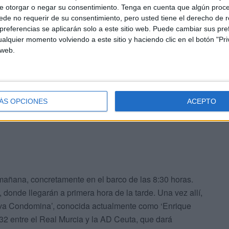
as las excursiones de los aficionados, a través del
e otorgar o negar su consentimiento.
Tenga en cuenta que algún proc
de no requerir de su consentimiento, pero usted tiene el derecho de r
referencias se aplicarán solo a este sitio web. Puede cambiar sus pref
alquier momento volviendo a este sitio y haciendo clic en el botón "Pri
 web.
 la iniciativa de la Agrupación Deportiva Ceuta viajarán
s.
ÁS OPCIONES
ACEPTO
 mañana, concretamente en el barco de las 8:30 horas.
donde llegarán a primera hora de la tarde. Una vez allí,
eva Condomina’, conocida actualmente como ‘Enrique
 32 entre el Real Murcia y la AD Ceuta, que dará