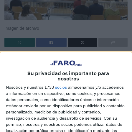
Imagen de archivo
Ceuta parece vivir en un bucle político del que no logra
salir. Los plenos de la Asamblea, que deberían ser
espacios de debate y soluciones, se han convertido en
Su privacidad es importante para
nosotros
escenarios donde cada grupo interpreta su papel.
Intervenciones medidas, respuestas predecibles, gestos
Nosotros y nuestros 1733
socios
almacenamos y/o accedemos
a información en un dispositivo, como cookies, y procesamos
ensayados. Y mientras las luces del salón de plenos se
datos personales, como identificadores únicos e información
apagan, los problemas reales siguen intactos: el
estándar enviada por un dispositivo para publicidad y contenido
desempleo juvenil, la falta de vivienda, las listas de espera
personalizado, medición de publicidad y contenido,
médicas o la desigualdad entre barrios.
investigación de audiencia y desarrollo de servicios.
Con su
permiso, nosotros y nuestros socios podemos utilizar datos de
Muchos ceutíes sienten que la política local se ha
localización geográfica precisa e identificación mediante las