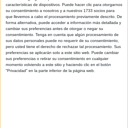
características de dispositivos. Puede hacer clic para otorgarnos
desconectado de la realidad. En las conversaciones de la
su consentimiento a nosotros y a nuestros 1733 socios para
calle se repite una idea: en Ceuta cuesta más abrirse
que llevemos a cabo el procesamiento previamente descrito. De
camino por méritos que por contactos. No se trata de
forma alternativa, puede acceder a información más detallada y
señalar nombres ni partidos, sino de una sensación
cambiar sus preferencias antes de otorgar o negar su
consentimiento.
Tenga en cuenta que algún procesamiento de
generalizada de amiguismo que impregna el ambiente.
sus datos personales puede no requerir de su consentimiento,
Las empresas públicas, con su constante rotación de
pero usted tiene el derecho de rechazar tal procesamiento. Sus
cargos y contratos, se han convertido en símbolo de ese
preferencias se aplicarán solo a este sitio web. Puede cambiar
malestar ciudadano.
sus preferencias o retirar su consentimiento en cualquier
momento volviendo a este sitio y haciendo clic en el botón
No siempre hay irregularidades legales, pero sí una
"Privacidad" en la parte inferior de la página web.
pérdida de ética pública que deja huella. La gente percibe
que las oportunidades no son iguales para todos y que los
mecanismos de control funcionan con lentitud o
directamente no funcionan. Las auditorías se eternizan, las
denuncias se diluyen entre trámites y los responsables
rara vez asumen consecuencias.