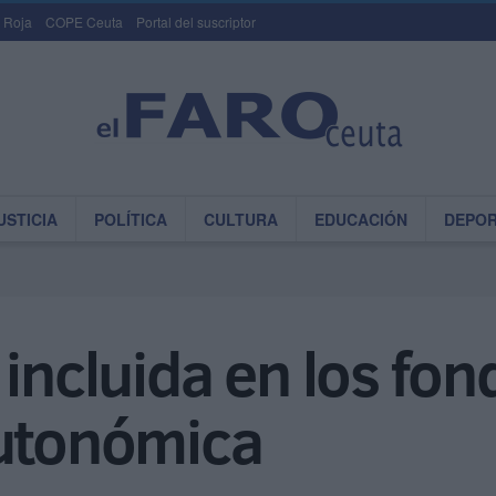
 Roja
COPE Ceuta
Portal del suscriptor
USTICIA
POLÍTICA
CULTURA
EDUCACIÓN
DEPO
 incluida en los fon
autonómica