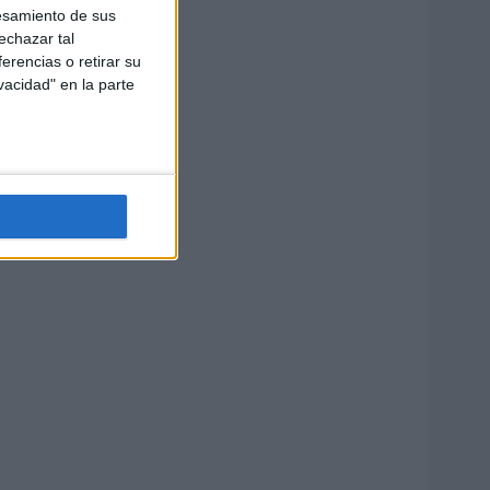
esamiento de sus
echazar tal
erencias o retirar su
vacidad" en la parte