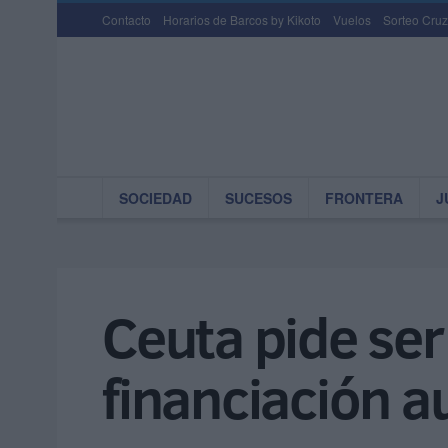
Contacto
Horarios de Barcos by Kikoto
Vuelos
Sorteo Cruz
SOCIEDAD
SUCESOS
FRONTERA
J
Ceuta pide ser
financiación 