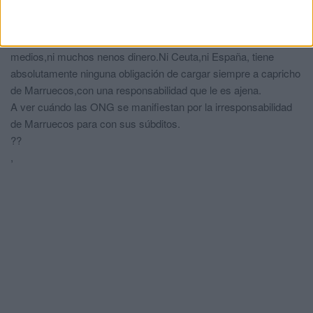
Buenos días
Los menores que mandó Marruecos que los recoja el
comendador de los creyentes,seguro que no le falta ni
medios,ni muchos nenos dinero.Ni Ceuta,ni España, tiene
absolutamente ninguna obligación de cargar siempre a capricho
de Marruecos,con una responsabilidad que le es ajena.
A ver cuándo las ONG se manifiestan por la irresponsabilidad
de Marruecos para con sus súbditos.
??
,