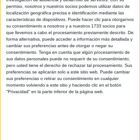
pueden esperar cruzar el Estrecho: “Nos hablan de
permiso, nosotros y nuestros socios podemos utilizar datos de
localización geográfica precisa e identificación mediante las
Marbella, Bilbao, hasta Estados Unidos, pero eso no va a
características de dispositivos. Puede hacer clic para otorgarnos
poder ser: si tienen una familia que les cuida y protege
su consentimiento a nosotros y a nuestros 1733 socios para
dentro de sus posibilidades, es mejor volver que quedarse
que llevemos a cabo el procesamiento previamente descrito. De
aquí”.
forma alternativa, puede acceder a información más detallada y
cambiar sus preferencias antes de otorgar o negar su
Según Palomo, “desde 2018 el 95% de los niños que
consentimiento.
Tenga en cuenta que algún procesamiento de
sus datos personales puede no requerir de su consentimiento,
llegan a Ceuta lo hacen con el consentimiento de sus
pero usted tiene el derecho de rechazar tal procesamiento. Sus
padres, acompañados por ellos u otros familiares, y el
preferencias se aplicarán solo a este sitio web. Puede cambiar
resto pagando unos 150 euros para cruzar
la frontera
”.
sus preferencias o retirar su consentimiento en cualquier
momento volviendo a este sitio y haciendo clic en el botón
El 97,5% solía tener 17 años. Aunque esta vez ha
"Privacidad" en la parte inferior de la página web.
accedido a la ciudad “un grupo importante” todavía no
cuantificado de pequeños con menos de 15 años, la
presión migratoria infantojuvenil por razones económicas
ha revelado, a juicio de Palomo, el “fracaso” de un modelo
que lleva años pidiendo cambiar: “Son menores, pero son
menores migrantes, y el plan de intervención con el que