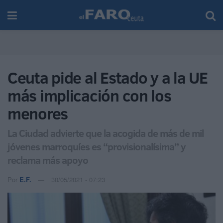
Ceuta pide al Estado y a la UE
más implicación con los
menores
La Ciudad advierte que la acogida de más de mil
jóvenes marroquíes es “provisionalísima” y
reclama más apoyo
Por
E.F.
30/05/2021 - 07:23