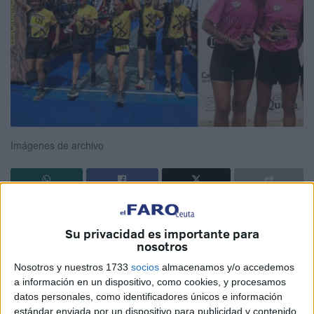
Imágenes de archivo
Ceuta estará más que presente
en la ‘VII La Desértica
2025’
, una de las cuatro pruebas organizadas de La
Su privacidad es importante para
nosotros
Legión, y donde acudirán un sinfín de atletas de la ciudad
autónoma.
El Tercio Duque de Alba 2º de la Legión
Nosotros y nuestros 1733
socios
almacenamos y/o accedemos
a información en un dispositivo, como cookies, y procesamos
estaré presente, así como la incansable María Romero
datos personales, como identificadores únicos e información
perteneciente al Regimiento de Ingenieros Nº 7 o Elena
estándar enviada por un dispositivo para publicidad y contenido