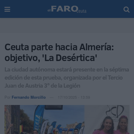
Ceuta parte hacia Almería:
objetivo, 'La Desértica'
La ciudad autónoma estará presente en la séptima
edición de esta prueba, organizada por el Tercio
Juan de Austria 3º de la Legión
Por
Fernando Morcillo
17/10/2025 - 13:59