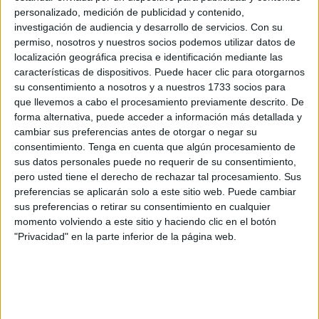
López, policía nacional destinada en la Jefatura
personalizado, medición de publicidad y contenido,
Superior de Ceuta.
investigación de audiencia y desarrollo de servicios.
Con su
permiso, nosotros y nuestros socios podemos utilizar datos de
Esta es la última carrera organizada por La Legión
y se
localización geográfica precisa e identificación mediante las
características de dispositivos. Puede hacer clic para otorgarnos
prevé una alta
participación de atletas ceutíes
en esta
su consentimiento a nosotros y a nuestros 1733 socios para
prueba mítica donde prevén realizar un gran papel en
que llevemos a cabo el procesamiento previamente descrito. De
Almería.
forma alternativa, puede acceder a información más detallada y
cambiar sus preferencias antes de otorgar o negar su
Ramón y Cajal y Anyera, presentes
consentimiento.
Tenga en cuenta que algún procesamiento de
sus datos personales puede no requerir de su consentimiento,
pero usted tiene el derecho de rechazar tal procesamiento. Sus
El Club Ramón y Cajal
estará representado también con
preferencias se aplicarán solo a este sitio web. Puede cambiar
Elena López, policía nacional y
María Romero
, del
sus preferencias o retirar su consentimiento en cualquier
RING-7
, en el que esperan realizar un gran resultado y
momento volviendo a este sitio y haciendo clic en el botón
"Privacidad" en la parte inferior de la página web.
dejar a Ceuta en un gran lugar.
Otros clubes de la ciudad como Anyera
, aportan
también deportistas a esta prueba mítica de
‘La
Desértica’
.