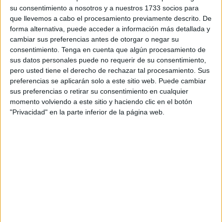
Pero en Ceuta eso no es posible.
su consentimiento a nosotros y a nuestros 1733 socios para
que llevemos a cabo el procesamiento previamente descrito. De
Tras una revisión veterinaria que no hacía prever un
forma alternativa, puede acceder a información más detallada y
desenlace inmediato, su estado empeoró en cuestión de
cambiar sus preferencias antes de otorgar o negar su
días: dejó de caminar, apenas comía y sufrió varios
consentimiento.
Tenga en cuenta que algún procesamiento de
episodios convulsivos. Ante su deterioro, su familia tomó la
sus datos personales puede no requerir de su consentimiento,
pero usted tiene el derecho de rechazar tal procesamiento. Sus
decisión más difícil: evitarle más sufrimiento y dejarla
preferencias se aplicarán solo a este sitio web. Puede cambiar
descansar.
sus preferencias o retirar su consentimiento en cualquier
momento volviendo a este sitio y haciendo clic en el botón
Fue entonces cuando apareció el verdadero problema.
"Privacidad" en la parte inferior de la página web.
En Ceuta no existe un servicio de incineración de
mascotas. Y, además, cuando un animal fallece, su
traslado fuera de la ciudad está prohibido. Esto obliga a
las familias a tomar una decisión extrema: viajar a la
península con su mascota aún con vida, si quieren poder
despedirse de ella y conservar sus cenizas.
Eso fue lo que ocurrió con Lili.