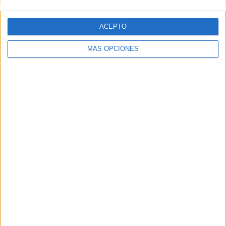
ACEPTO
Related
Posts
MÁS OPCIONES
Ceuta es mucha Ceuta
HACE 7 HORAS
UGT se suma a la concentración de las
cuatro culturas: "Ceuta necesita unidad,
respuestas y más recursos"
HACE 7 HORAS
Ceuta invadida, sus médicos
sobrepasados
HACE 8 HORAS
Carta abierta al ministro de Asuntos
Exteriores, Unión Europea y Cooperación
HACE 8 HORAS