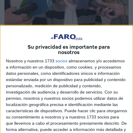
Imagen de archivo
Su privacidad es importante para
nosotros
Nosotros y nuestros 1733
socios
almacenamos y/o accedemos
La visita que ayer cursó a Ceuta la directora del Ingesa,
a información en un dispositivo, como cookies, y procesamos
Isabel Muñoz, para participar en los actos del 15
datos personales, como identificadores únicos e información
aniversario del Hospital Universitario no ha servido para
estándar enviada por un dispositivo para publicidad y contenido
solventar las dudas y quejas de los ciudadanos sobre la
personalizado, medición de publicidad y contenido,
investigación de audiencia y desarrollo de servicios.
Con su
calidad asistencial que se presta en la ciudad.
permiso, nosotros y nuestros socios podemos utilizar datos de
localización geográfica precisa e identificación mediante las
La responsable ministerial volvió a hacerse eco de lo
características de dispositivos. Puede hacer clic para otorgarnos
mismo que en sus apariciones anteriores y se empecinó
su consentimiento a nosotros y a nuestros 1733 socios para
en defender lo que dicen los datos y las estadísticas. Sin
que llevemos a cabo el procesamiento previamente descrito. De
poner en duda esas cifras, lo que está claro es que una
forma alternativa, puede acceder a información más detallada y