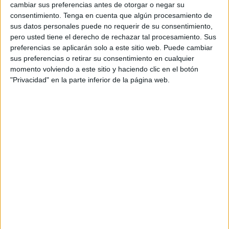
cambiar sus preferencias antes de otorgar o negar su
cosa es lo que se transmite a los medios de comunicación
consentimiento.
Tenga en cuenta que algún procesamiento de
y otra muy distinta la percepción que tienen los ceutíes de
sus datos personales puede no requerir de su consentimiento,
los servicios sanitarios que reciben.
pero usted tiene el derecho de rechazar tal procesamiento. Sus
preferencias se aplicarán solo a este sitio web. Puede cambiar
Valga como ejemplo el “apagón” informático que en la
sus preferencias o retirar su consentimiento en cualquier
mañana de ayer sufrieron los centros de salud de la
momento volviendo a este sitio y haciendo clic en el botón
"Privacidad" en la parte inferior de la página web.
ciudad, lo que obligó a paralizar la actividad asistencial,
con todo lo que ello supone para quienes acuden al
médico por necesidad.
Hablar de lo que ha invertido el actual Ejecutivo del PSOE
en las ciudades autónomas de Ceuta y Melilla y
compararlo con lo que destinó el anterior gobierno del PP
puede servir para justificar mítines y actos de partido, pero
no para convencer a una ciudadanía que cada día se
siente más desprotegida en su derecho a recibir una
atención sanitaria digna y de calidad.