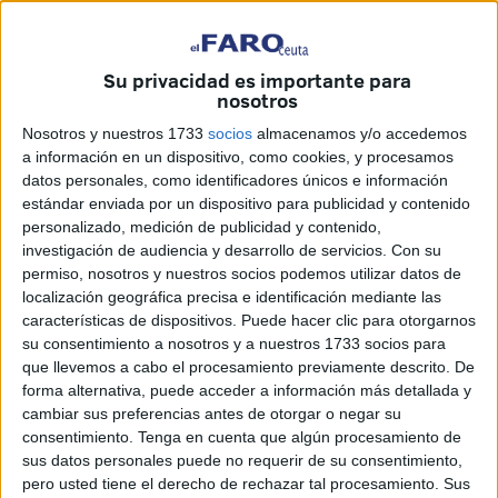
próximo 1 de julio, el gobierno reconoce que “el proceso
de licitación se encuentra a la espera de que se formalicen
los
necesarios acuerdos de elevación de techo de
Su privacidad es importante para
nosotros
gasto
, para hacer frente a las obligaciones
presupuestarias que se deriven del contrato”.
Nosotros y nuestros 1733
socios
almacenamos y/o accedemos
a información en un dispositivo, como cookies, y procesamos
Precios más reducidos que no
datos personales, como identificadores únicos e información
estándar enviada por un dispositivo para publicidad y contenido
llegan
personalizado, medición de publicidad y contenido,
investigación de audiencia y desarrollo de servicios.
Con su
permiso, nosotros y nuestros socios podemos utilizar datos de
Es esa inestabilidad la que precisamente rechazan los
localización geográfica precisa e identificación mediante las
populares, que exigen garantías frente a la
discriminación
características de dispositivos. Puede hacer clic para otorgarnos
que puedan sufrir tanto ceutíes como melillenses
.
su consentimiento a nosotros y a nuestros 1733 socios para
que llevemos a cabo el procesamiento previamente descrito. De
forma alternativa, puede acceder a información más detallada y
cambiar sus preferencias antes de otorgar o negar su
consentimiento.
Tenga en cuenta que algún procesamiento de
sus datos personales puede no requerir de su consentimiento,
pero usted tiene el derecho de rechazar tal procesamiento. Sus