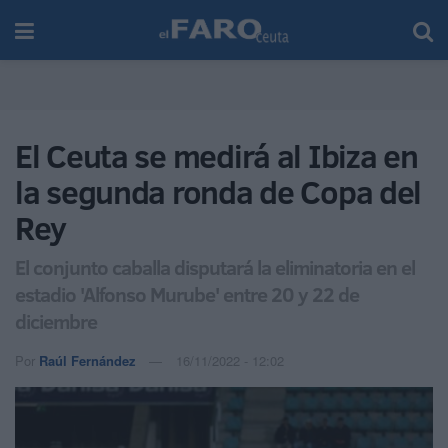
El Ceuta se medirá al Ibiza en
la segunda ronda de Copa del
Rey
El conjunto caballa disputará la eliminatoria en el
estadio 'Alfonso Murube' entre 20 y 22 de
diciembre
Por
Raúl Fernández
16/11/2022 - 12:02