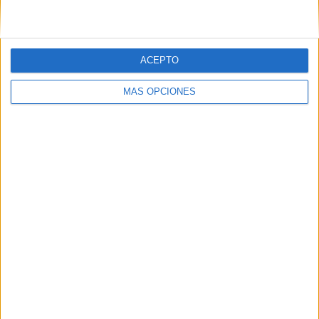
Eldense-Burgos CF
AD Mérida-D. Alavés
ACEPTO
Logroñés-Albacete B.
MÁS OPCIONES
Numancia-Sporting
Alcorcón-Cartagena
Gimnàstic-Málaga CF
AD Ceuta-UD Ibiza
Intercity-Mirandés
Pontevedra-CD Tenerife
La Nucía-Las Palmas
Real Oviedo-Granada CF