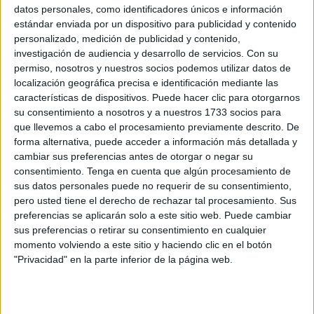
datos personales, como identificadores únicos e información
actualmente se encuentra en zona de descenso en la
estándar enviada por un dispositivo para publicidad y contenido
penúltima posición.
personalizado, medición de publicidad y contenido,
investigación de audiencia y desarrollo de servicios.
Con su
El
equipo
de José Juan Romero que tiene como premio
permiso, nosotros y nuestros socios podemos utilizar datos de
esta competición copera, no quiere desperdiciar la
localización geográfica precisa e identificación mediante las
oportunidad de avanzar de ronda que le daría la opción de
características de dispositivos. Puede hacer clic para otorgarnos
su consentimiento a nosotros y a nuestros 1733 socios para
medirse a un Primera División, donde ya sí estarían los
que llevemos a cabo el procesamiento previamente descrito. De
más grandes como son el Real Madrid y Barcelona.
forma alternativa, puede acceder a información más detallada y
cambiar sus preferencias antes de otorgar o negar su
El encuentro de segunda ronda de Copa del Rey se jugará
consentimiento.
Tenga en cuenta que algún procesamiento de
entre el 20 y el 22 de diciembre en el estadio ‘Alfonso
sus datos personales puede no requerir de su consentimiento,
Murube’, ya que el Ceuta es un equipo de inferior
pero usted tiene el derecho de rechazar tal procesamiento. Sus
preferencias se aplicarán solo a este sitio web. Puede cambiar
categoría.
sus preferencias o retirar su consentimiento en cualquier
momento volviendo a este sitio y haciendo clic en el botón
El conjunto caballa superó la primera ronda del torneo del
"Privacidad" en la parte inferior de la página web.
KO después de doblegar al CD Utrera a domicilio, con el
tanto de Rodri Ríos. Mientras que la UD Ibiza hizo lo
propio al vencer al Palencia Cristo Atlético por 0-2.