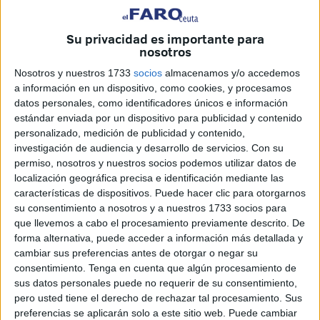
Su privacidad es importante para
nosotros
Nosotros y nuestros 1733
socios
almacenamos y/o accedemos
Imagen cedida
a información en un dispositivo, como cookies, y procesamos
datos personales, como identificadores únicos e información
estándar enviada por un dispositivo para publicidad y contenido
personalizado, medición de publicidad y contenido,
Tras la emisión de la prueba de exteriores grabada en
investigación de audiencia y desarrollo de servicios.
Con su
permiso, nosotros y nuestros socios podemos utilizar datos de
Ceuta los días 29 y 30 de mayo para la octava edición del
localización geográfica precisa e identificación mediante las
programa MasterChef Celebrity, que lideró anoche el prime
características de dispositivos. Puede hacer clic para otorgarnos
time con un 15,7% de cuota de pantalla, la Ciudad quiere
su consentimiento a nosotros y a nuestros 1733 socios para
destacar la buena acogida cosechada, una recompensa al
que llevemos a cabo el procesamiento previamente descrito. De
forma alternativa, puede acceder a información más detallada y
trabajo emprendido en la anterior legislatura por la
cambiar sus preferencias antes de otorgar o negar su
Consejería de Fomento y Turismo, liderada entonces por
consentimiento.
Tenga en cuenta que algún procesamiento de
el consejero Alejandro Ramírez, y que ha culminado la
sus datos personales puede no requerir de su consentimiento,
Consejería de Comercio, Turismo y Empleo, que dirige el
pero usted tiene el derecho de rechazar tal procesamiento. Sus
consejero Nicola Cecchi.
preferencias se aplicarán solo a este sitio web. Puede cambiar