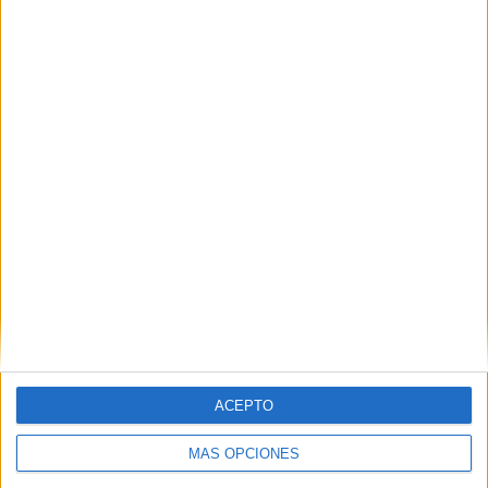
HACE 3 HORAS
Ceuta invadida, sus médicos
sobrepasados
HACE 4 HORAS
Carta abierta al ministro de Asuntos
Exteriores, Unión Europea y Cooperación
HACE 4 HORAS
El Colegio de Médicos pide a Mónica
García medidas urgentes ante la
"catástrofe asistencial" en Ceuta
HACE 4 HORAS
Aymane, el joven con la equipación del
Milan que murió en el cruce a Ceuta
ACEPTO
HACE 5 HORAS
MÁS OPCIONES