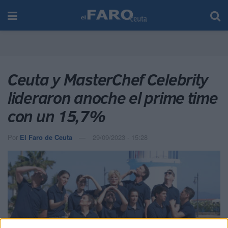
Ceuta y MasterChef Celebrity
lideraron anoche el prime time
con un 15,7%
Por
El Faro de Ceuta
29/09/2023 - 15:28