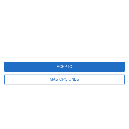
Palencia Cristo Atlético – UD Ibiza
SD Beasain – Real Sporting de Gijón
Lleida Sportiu – Deportivo Alavés
CD Guijuelo – RC Deportivo de la Coruña
Atlético Paso – Real Murcia
ACEPTO
Utebo FC – AD Mérida
MÁS OPCIONES
CP Cacereño – Córdoba CF
Ibiza Islas Pitiusas – Rayo Majadahonda
Coruxo FC – CD Eldense
Atlético Saguntino – SD Amorebieta