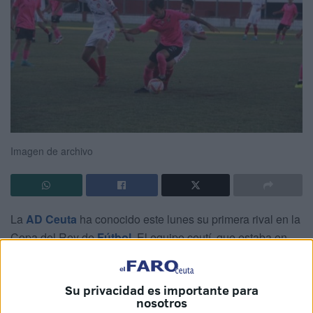
Imagen de archivo
La
AD Ceuta
ha conocido este lunes su primera rival en la
Copa del Rey de
Fútbol
. El equipo ceutí, que estaba en
uno de los últimos bombos, quedó encuadrado
con el CD
Utrera
, conjunto de 2ª División RFEF.
Su privacidad es importante para
nosotros
Los de José Juan Romero tendrán que medirse fuera de