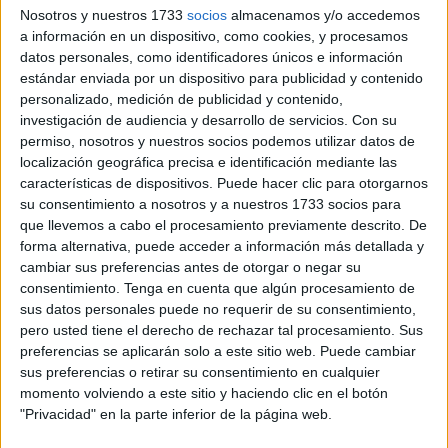
casa, al ser de superior categoría, y lo harán los días 12 o
Nosotros y nuestros 1733
socios
almacenamos y/o accedemos
13 de noviembre. Es una oportunidad distinta para el
a información en un dispositivo, como cookies, y procesamos
datos personales, como identificadores únicos e información
Ceuta, aunque le puede venir bien para desconectar de la
estándar enviada por un dispositivo para publicidad y contenido
temporada regular.
personalizado, medición de publicidad y contenido,
investigación de audiencia y desarrollo de servicios.
Con su
El conjunto ceutí
estará pendiente de lo que suceda en
permiso, nosotros y nuestros socios podemos utilizar datos de
esta primera ronda de Copa del Rey, porque dependiendo
localización geográfica precisa e identificación mediante las
de los resultados podría medirse a un rival de superior
características de dispositivos. Puede hacer clic para otorgarnos
su consentimiento a nosotros y a nuestros 1733 socios para
categoría, incluso de Primera División.
que llevemos a cabo el procesamiento previamente descrito. De
forma alternativa, puede acceder a información más detallada y
El que sí jugará contra un Primera será el verdugo del CD
cambiar sus preferencias antes de otorgar o negar su
6 de Junio, L’Alcora, que se medirá al Elche CF. Los
consentimiento.
Tenga en cuenta que algún procesamiento de
valencianos de Preferente jugarán esta eliminatoria a
sus datos personales puede no requerir de su consentimiento,
partido único como locales.
pero usted tiene el derecho de rechazar tal procesamiento. Sus
preferencias se aplicarán solo a este sitio web. Puede cambiar
La primera ronda de Copa del Rey ha quedado de la
sus preferencias o retirar su consentimiento en cualquier
momento volviendo a este sitio y haciendo clic en el botón
siguiente forma:
"Privacidad" en la parte inferior de la página web.
CD L'Alcora – Elche CF