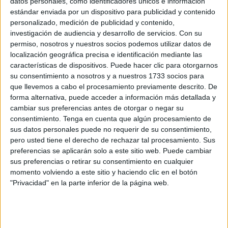
La gran temporada que está realizando el equipo de
José
datos personales, como identificadores únicos e información
estándar enviada por un dispositivo para publicidad y contenido
Juan Romero
le ha llevado a ser líderes del grupo 2 de
personalizado, medición de publicidad y contenido,
Primera RFEF, optando a un ascenso directo y a
investigación de audiencia y desarrollo de servicios.
Con su
clasificarse de forma matemática para los playoffs a
permiso, nosotros y nuestros socios podemos utilizar datos de
Segunda.
localización geográfica precisa e identificación mediante las
características de dispositivos. Puede hacer clic para otorgarnos
Los equipos clasificados en la presente temporada en
su consentimiento a nosotros y a nuestros 1733 socios para
que llevemos a cabo el procesamiento previamente descrito. De
Primera RFEF del primer al quinto que ocupen esta
forma alternativa, puede acceder a información más detallada y
posición
tendrán derecho a jugar la Copa del Rey la
cambiar sus preferencias antes de otorgar o negar su
campaña siguiente
.
consentimiento.
Tenga en cuenta que algún procesamiento de
sus datos personales puede no requerir de su consentimiento,
Se ha clasificado gracias a su buena
pero usted tiene el derecho de rechazar tal procesamiento. Sus
preferencias se aplicarán solo a este sitio web. Puede cambiar
temporada
sus preferencias o retirar su consentimiento en cualquier
momento volviendo a este sitio y haciendo clic en el botón
"Privacidad" en la parte inferior de la página web.
El
Ceuta
ha conseguido este objetivo gracias a la gran
labor que está haciendo esta campaña y a unos números
que rozan la matrícula de honor.