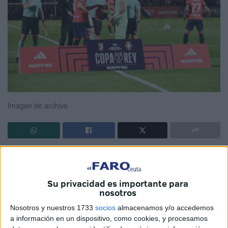
Imagen de archivo
Es de los torneos más prestigiosos que tiene el
fútbol
español. La Copa del Rey es por excelencia la
competición a nivel de equipos de fútbol amateur que más
Su privacidad es importante para
nosotros
hinchas reúne y
Ceuta
se ha conseguido clasificar para la
temporada 2025-2026.
Nosotros y nuestros 1733
socios
almacenamos y/o accedemos
a información en un dispositivo, como cookies, y procesamos