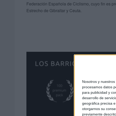
Federación Española de Ciclismo, cuyo fin es pres
Estrecho de Gibraltar y Ceuta.
Nosotros y nuestro
procesamos datos per
para publicidad y co
desarrollo de servici
geográfica precisa e 
otorgarnos su conse
previamente descrito