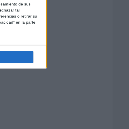
esamiento de sus
echazar tal
erencias o retirar su
vacidad" en la parte