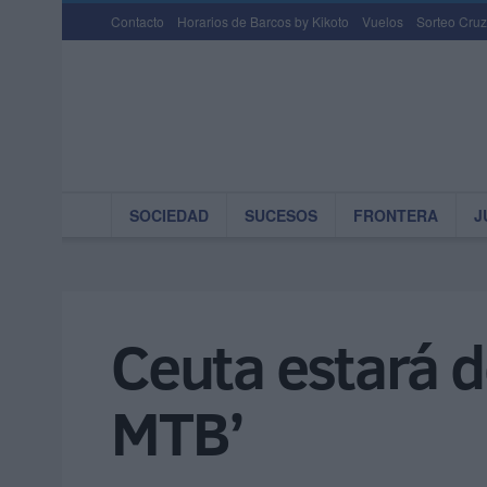
Contacto
Horarios de Barcos by Kikoto
Vuelos
Sorteo Cruz
SOCIEDAD
SUCESOS
FRONTERA
J
Ceuta estará d
MTB’