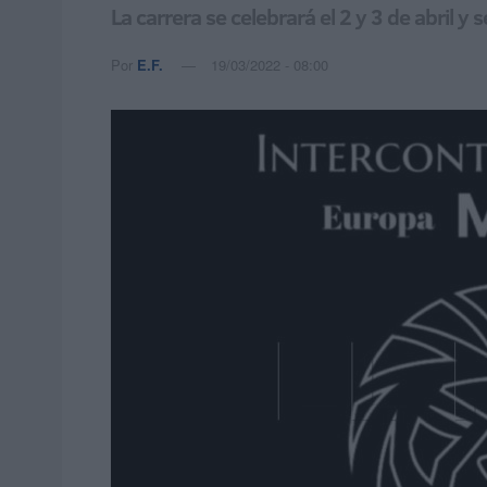
La carrera se celebrará el 2 y 3 de abril 
Por
E.F.
19/03/2022 - 08:00