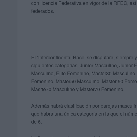
con licencia Federativa en vigor de la RFEC, así
federados.
El ‘Intercontinental Race’ se disputará, siempre 
siguientes categorías: Junior Masculino, Junio
Masculino, Élite Femenino, Master30 Masculino
Femenino, Master50 Masculino, Master 50 Feme
Masrte70 Masculino y Master70 Femenino.
Además habrá clasificación por parejas masculin
que habrá una única categoría en la que el núm
de 6.