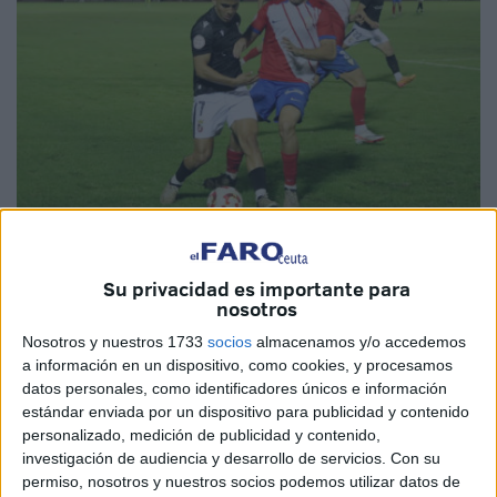
Su privacidad es importante para
nosotros
Imagen de archivo
Nosotros y nuestros 1733
socios
almacenamos y/o accedemos
a información en un dispositivo, como cookies, y procesamos
datos personales, como identificadores únicos e información
estándar enviada por un dispositivo para publicidad y contenido
personalizado, medición de publicidad y contenido,
Llega un buen momento para que el
Ceuta
dé un golpe
investigación de audiencia y desarrollo de servicios.
Con su
sobre la mesa y se lance hacia las primeras posiciones.
permiso, nosotros y nuestros socios podemos utilizar datos de