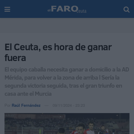
El Ceuta, es hora de ganar
fuera
El equipo caballa necesita ganar a domicilio a la AD
Mérida, para volver a la zona de arriba l Sería la
segunda victoria seguida, tras el gran triunfo en
casa ante el Murcia
Por
Raúl Fernández
09/11/2024 - 23:23