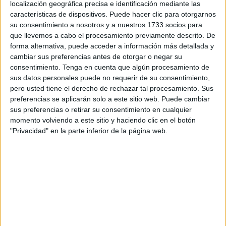
Tras el gran triunfo logrado la semana pasada ante el Real
localización geográfica precisa e identificación mediante las
características de dispositivos. Puede hacer clic para otorgarnos
Murcia, ahora necesita ese buen hacer para doblegar a
su consentimiento a nosotros y a nuestros 1733 socios para
domicilio a la AD Mérida.
que llevemos a cabo el procesamiento previamente descrito. De
forma alternativa, puede acceder a información más detallada y
La situación de los ceutíes ha cambiado en cuestión de
cambiar sus preferencias antes de otorgar o negar su
días. Tras no ganar en las últimas cuatro jornadas, le tocó
consentimiento.
Tenga en cuenta que algún procesamiento de
medirse al líder e hizo uno de sus mejores encuentros.
sus datos personales puede no requerir de su consentimiento,
pero usted tiene el derecho de rechazar tal procesamiento. Sus
Llegó la
Copa del Rey
y también ganó con solvencia al
preferencias se aplicarán solo a este sitio web. Puede cambiar
Xerez CD.
sus preferencias o retirar su consentimiento en cualquier
momento volviendo a este sitio y haciendo clic en el botón
Ahora tiene su buen momento en la Liga y necesita
"Privacidad" en la parte inferior de la página web.
mantenerlo, doblegando a un rival que va de más a
menos. Los de José Juan Romero no ganan un encuentro
fuera de casa, desde que lo hicieran ante el Marbella en el
mes de septiembre.
Eso también le está pasando factura, por eso necesita
ganar este domingo al
Mérida
y olvidar todo el pasado.