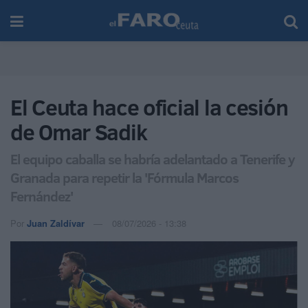
El Ceuta hace oficial la cesión
de Omar Sadik
El equipo caballa se habría adelantado a Tenerife y
Granada para repetir la 'Fórmula Marcos
Fernández'
Por
Juan Zaldívar
08/07/2026 - 13:38