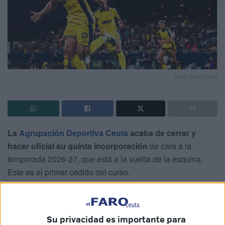
Foto: Dario Tonini
La
Agrupación Deportiva Ceuta
acaba de cerrar y
hacer oficial su quinta incorporación
de cara a la
temporada 2026-27, que está a la vuelta de la esquina.
Este es el primer cedido del curso.
El
equipo caballa
ha hecho oficial la cesión de
Omar
Sadik
con el conjunto perico
. El ariete de 22 años
Su privacidad es importante para
estaba en la agenda caballa, pero también en la de CD